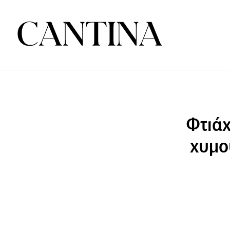
Φτιά
χυμο