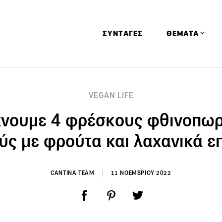
ΣΥΝΤΑΓΕΣ
ΘΕΜΑΤΑ
Απόψεις
VEGAN LIFE
Αφιερώματα
χνουμε 4 φρέσκους φθινοπωρ
Ειδήσεις
Έρευνες
ύς με φρούτα και λαχανικά ε
Οινοπνευματώ
Παιδί
CANTINA TEAM
11 ΝΟΕΜΒΡΙΟΥ 2022
Υγεία & Διατρ