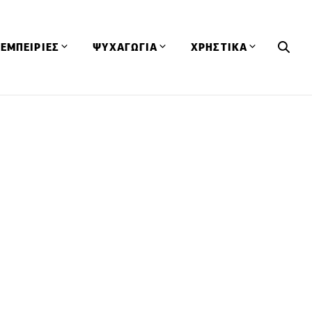
ΕΜΠΕΙΡΙΕΣ
ΨΥΧΑΓΩΓΙΑ
ΧΡΗΣΤΙΚΑ
Εκδηλώσεις
CineFood
Θερμιδομετρητής
Εστιατόρια
Lifestyle
Λεξικό Κουζίνας
ΣΥΝΤΑΓΕΣ
ΑΡΘΡΑ
Μαγαζιά
Viral Videos
Συμβουλές
Πρόσωπα
Βιβλία
Τα Φρέσκα Του Μήνα
δη
Προϊόντα
Διαγωνισμοί
Τεχνικές
Ταξίδια
Κουίζ
οφή