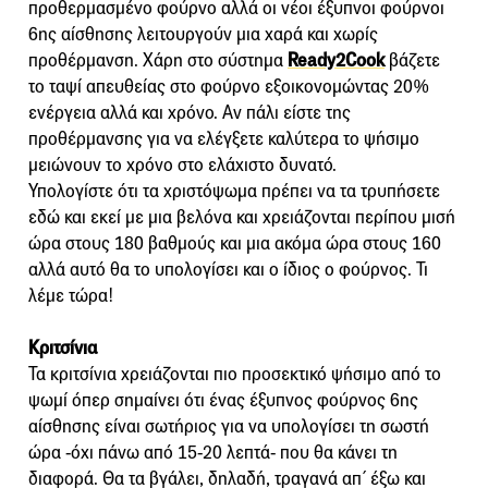
προθερμασμένο φούρνο αλλά οι νέοι έξυπνοι φούρνοι
6ης αίσθησης λειτουργούν μια χαρά και χωρίς
προθέρμανση. Χάρη στο σύστημα
Ready2Cook
βάζετε
το ταψί απευθείας στο φούρνο εξοικονομώντας 20%
ενέργεια αλλά και χρόνο. Αν πάλι είστε της
προθέρμανσης για να ελέγξετε καλύτερα το ψήσιμο
μειώνουν το χρόνο στο ελάχιστο δυνατό.
Υπολογίστε ότι τα χριστόψωμα πρέπει να τα τρυπήσετε
εδώ και εκεί με μια βελόνα και χρειάζονται περίπου μισή
ώρα στους 180 βαθμούς και μια ακόμα ώρα στους 160
αλλά αυτό θα το υπολογίσει και ο ίδιος ο φούρνος. Τι
λέμε τώρα!
Κριτσίνια
Τα κριτσίνια χρειάζονται πιο προσεκτικό ψήσιμο από το
ψωμί όπερ σημαίνει ότι ένας έξυπνος φούρνος 6ης
αίσθησης είναι σωτήριος για να υπολογίσει τη σωστή
ώρα -όχι πάνω από 15-20 λεπτά- που θα κάνει τη
διαφορά. Θα τα βγάλει, δηλαδή, τραγανά απ΄ έξω και