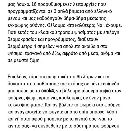
μας ήσυχο. 16 προρυθμισμένες λειτουργίες που
προγραμματίζονται σε 3 απλά βήματα από ελληνικό
μενού και μας καθοδηγούν βήμα-βήμα μέσω της
έγχρωμης οθόνης. Θέλουμε κάτι καλύτερο; Ναι, έχουμε.
Γιατί εκτός του κλασικού τρόπου ψησίματος με επιλογή
θερμοκρασίας και προγράμματος, διαθέτουν
θερμόμετρο 4 σημείων για απόλυτη ακρίβεια στο
ψήσιμο, τραγανό από έξω, αφράτο από μέσα, ακόμα και
σε ρευστή ζύμη.
Επιπλέον, χάρη στη χωρητικότητα 65 λίτρων και τη
δυνατότητα τοποθέτησης της σχάρας σε πέντε επίπεδα
μπορούμε με το
cook4
, να βάλουμε τέσσερα ταψιά στον
φούρνο, ψωμί, κριτσίνια, κουλούρια, σε έναν μόνο
κύκλο ψησίματος. Και αν βάλετε το ψωμάκι στο φούρνο
και αναγκαστείτε να φύγετε από το σπίτι υπάρχει λύση
και γι’ αυτό αφού μπορείτε με το κινητό σας -ναι, το
κινητό σας- να συνδεθείτε με το σύστημα του φούρνου