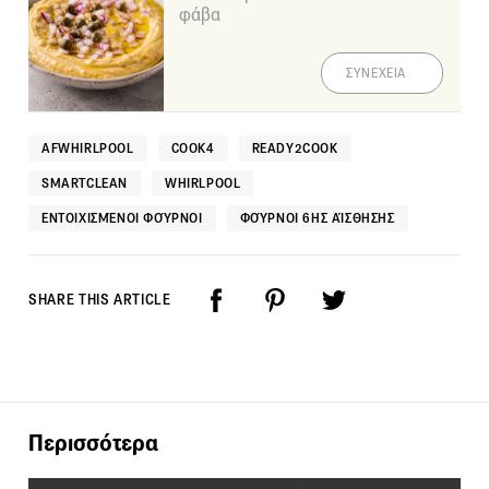
φάβα
ΣΥΝΕΧΕΙΑ
AFWHIRLPOOL
COOK4
READY2COOK
SMARTCLEAN
WHIRLPOOL
ΕΝΤΟΙΧΙΣΜΈΝΟΙ ΦΟΎΡΝΟΙ
ΦΟΎΡΝΟΙ 6ΗΣ ΑΊΣΘΗΣΗΣ
SHARE THIS ARTICLE
Περισσότερα