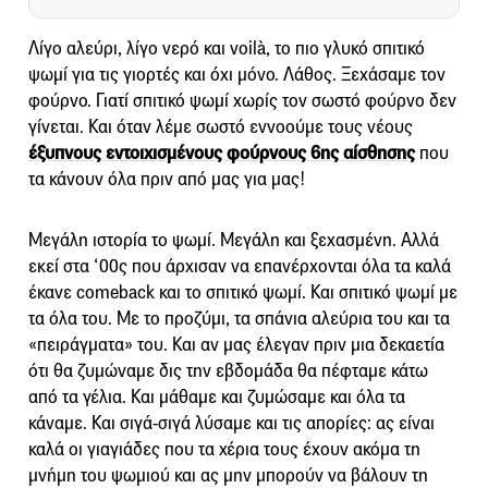
Λίγο αλεύρι, λίγο νερό και voilà, το πιο γλυκό σπιτικό
ψωμί για τις γιορτές και όχι μόνο. Λάθος. Ξεχάσαμε τον
φούρνο. Γιατί σπιτικό ψωμί χωρίς τον σωστό φούρνο δεν
γίνεται. Και όταν λέμε σωστό εννοούμε τους νέους
έξυπνους εντοιχισμένους φούρνους 6ης αίσθησης
που
τα κάνουν όλα πριν από μας για μας!
Μεγάλη ιστορία το ψωμί. Μεγάλη και ξεχασμένη. Αλλά
εκεί στα ‘00ς που άρχισαν να επανέρχονται όλα τα καλά
έκανε comeback και το σπιτικό ψωμί. Και σπιτικό ψωμί με
τα όλα του. Mε το προζύμι, τα σπάνια αλεύρια του και τα
«πειράγματα» του. Και αν μας έλεγαν πριν μια δεκαετία
ότι θα ζυμώναμε δις την εβδομάδα θα πέφταμε κάτω
από τα γέλια. Και μάθαμε και ζυμώσαμε και όλα τα
κάναμε. Και σιγά-σιγά λύσαμε και τις απορίες: ας είναι
καλά οι γιαγιάδες που τα χέρια τους έχουν ακόμα τη
μνήμη του ψωμιού και ας μην μπορούν να βάλουν τη