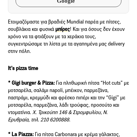
Google
Ετοιμαζόμαστε για βραδιές Mundial παρέα με πίτσες,
σουβλάκια και φυσικά
μπίρες
! Και για όσους δεν έχουν
χρόνο να τα φτιάξουν με τα χεράκια τους,
συγκεντρώσαμε τη λίστα με τα αγαπημένα μας delivery
στην πόλη.
It’s pizza time
* Gigi burger & Pizza:
Για πληθωρική πίτσα “Hot cuts” με
μοτσαρέλα, σαλάμι napoli, μπέικον, παρμεζάνα,
παστράμι, κρεμμύδι και φρέσκο πιπέρι και την “Gigi” με
μοτσαρέλα, παρμεζάνα, λάδι τρούφας, προσούτο και
ντοματίνια.
Χ. Τρικούπη 146 & Στρομφυλίου, Ν.
Ερυθραία, τηλ. 210 6200888.
* La Piazza:
Για πίτσα Carbonara με κρέμα γάλακτος,