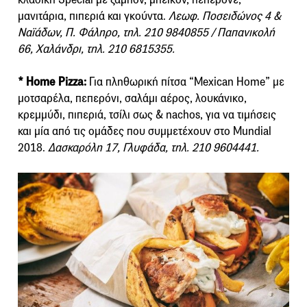
μανιτάρια, πιπεριά και γκούντα.
Λεωφ. Ποσειδώνος 4 &
Ναϊάδων, Π. Φάληρο, τηλ. 210 9840855 / Παπανικολή
66, Χαλάνδρι, τηλ. 210 6815355.
* Home Pizza:
Για πληθωρική πίτσα “Mexican Home” με
μοτσαρέλα, πεπερόνι, σαλάμι αέρος, λουκάνικο,
κρεμμύδι, πιπεριά, τσίλι σως & nachos, για να τιμήσεις
και μία από τις ομάδες που συμμετέχουν στο Mundial
2018.
Δασκαρόλη 17, Γλυφάδα, τηλ. 210 9604441.