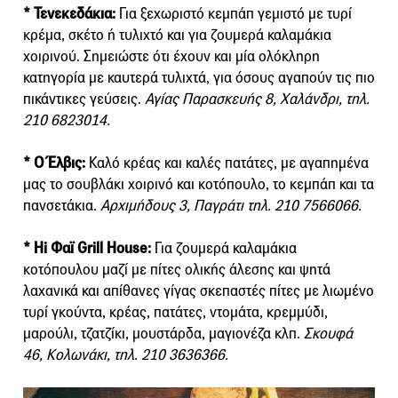
* Τενεκεδάκια:
Για ξεχωριστό κεμπάπ γεμιστό με τυρί
κρέμα, σκέτο ή τυλιχτό και για ζουμερά καλαμάκια
χοιρινού. Σημειώστε ότι έχουν και μία ολόκληρη
κατηγορία με καυτερά τυλιχτά, για όσους αγαπούν τις πιο
πικάντικες γεύσεις.
Αγίας Παρασκευής 8, Χαλάνδρι, τηλ.
210 6823014.
* Ο Έλβις:
Καλό κρέας και καλές πατάτες, με αγαπημένα
μας το σουβλάκι χοιρινό και κοτόπουλο, το κεμπάπ και τα
πανσετάκια.
Αρχιμήδους 3, Παγράτι τηλ. 210 7566066.
* Hi Φαϊ Grill House:
Για ζουμερά καλαμάκια
κοτόπουλου μαζί με πίτες ολικής άλεσης και ψητά
λαχανικά και απίθανες γίγας σκεπαστές πίτες με λιωμένο
τυρί γκούντα, κρέας, πατάτες, ντομάτα, κρεμμύδι,
μαρούλι, τζατζίκι, μουστάρδα, μαγιονέζα κλπ.
Σκουφά
46, Κολωνάκι, τηλ. 210 3636366.