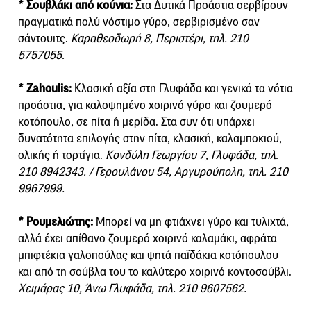
* Σουβλάκι από κούνια:
Στα Δυτικά Προάστια σερβίρουν
πραγματικά πολύ νόστιμο γύρο, σερβιρισμένο σαν
σάντουιτς.
Καραθεοδωρή 8, Περιστέρι, τηλ. 210
5757055.
* Zahoulis:
Κλασική αξία στη Γλυφάδα και γενικά τα νότια
προάστια, για καλοψημένο χοιρινό γύρο και ζουμερό
κοτόπουλο, σε πίτα ή μερίδα. Στα συν ότι υπάρχει
δυνατότητα επιλογής στην πίτα, κλασική, καλαμποκιού,
ολικής ή τορτίγια.
Κονδύλη Γεωργίου 7, Γλυφάδα, τηλ.
210 8942343. / Γερουλάνου 54, Αργυρούπολη, τηλ. 210
9967999.
* Ρουμελιώτης:
Μπορεί να μη φτιάχνει γύρο και τυλιχτά,
αλλά έχει απίθανο ζουμερό χοιρινό καλαμάκι, αφράτα
μπιφτέκια γαλοπούλας και ψητά παϊδάκια κοτόπουλου
και από τη σούβλα του το καλύτερο χοιρινό κοντοσούβλι.
Χειμάρας 10, Άνω Γλυφάδα, τηλ. 210 9607562.