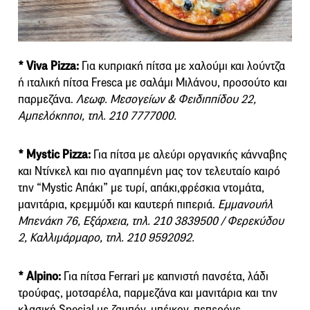
* Viva Pizza:
Για κυπριακή πίτσα με χαλούμι και λούντζα
ή ιταλική πίτσα Fresca με σαλάμι Μιλάνου, προσούτο και
παρμεζάνα.
Λεωφ. Μεσογείων & Φειδιππίδου 22,
Αμπελόκηποι, τηλ. 210 7777000.
* Mystic Pizza:
Για πίτσα με αλεύρι οργανικής κάνναβης
και Ντίνκελ και πιο αγαπημένη μας τον τελευταίο καιρό
την “Mystic Απάκι” με τυρί, απάκι,φρέσκια ντομάτα,
μανιτάρια, κρεμμύδι και καυτερή πιπεριά.
Εμμανουήλ
Μπενάκη 76, Εξάρχεια, τηλ. 210 3839500 / Φερεκύδου
2, Καλλιμάρμαρο, τηλ. 210 9592092.
* Alpino:
Για πίτσα Ferrari με καπνιστή πανσέτα, λάδι
τρούφας, μοτσαρέλα, παρμεζάνα και μανιτάρια και την
κλασική Special με ζαμπόν, μπέικον, πεπερόνε,