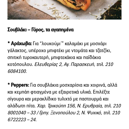
Σουβλάκι – Γύρος, τα αγαπημένα
* Αράχωβα:
Για “λουκούμι΄” καλαμάκι με μοσχάρι
γάλακτος, υπέροχο μπιφτέκι με ντομάτα και τζατζίκι,
σπιτική τυροκαυτερή, μπιφτεκάκια και παϊδάκια
κοτόπουλου.
Ελευθερίας 2, Αγ. Παρασκευή, τηλ. 210
6084100.
* Peppers:
Για σουβλάκια μοσχαρίσια και χοιρινά, αλλά
και κεμπάπ φτιαγμένα με εξαιρετικά υλικά. Επιλέξτε
σίγουρα και μερακλίδικο τυλιχτό με παστουρμά και
αλάδωτη πίτα.
Χαρ. Τρικούπη 156, Ν. Ερυθραία, τηλ. 210
8001040 – 33 / Γρηγ. Ξενοπούλου 2, Ν. Ψυχικό, τηλ. 210
6722223 – 24.