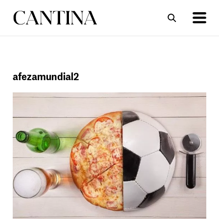
ΣΥΝΤΑΓΕΣ
ΑΡΘΡΑ
afezamundial2