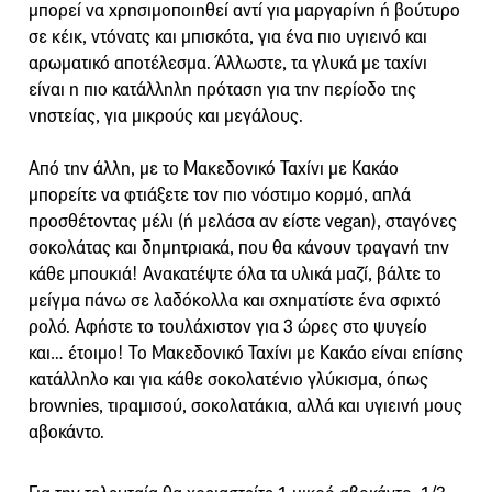
μπορεί να χρησιμοποιηθεί αντί για μαργαρίνη ή βούτυρο
σε κέικ, ντόνατς και μπισκότα, για ένα πιο υγιεινό και
αρωματικό αποτέλεσμα. Άλλωστε, τα γλυκά με ταχίνι
είναι η πιο κατάλληλη πρόταση για την περίοδο της
νηστείας, για μικρούς και μεγάλους.
Από την άλλη, με το Μακεδονικό Ταχίνι με Κακάο
μπορείτε να φτιάξετε τον πιο νόστιμο κορμό, απλά
προσθέτοντας μέλι (ή μελάσα αν είστε vegan), σταγόνες
σοκολάτας και δημητριακά, που θα κάνουν τραγανή την
κάθε μπουκιά! Ανακατέψτε όλα τα υλικά μαζί, βάλτε το
μείγμα πάνω σε λαδόκολλα και σχηματίστε ένα σφιχτό
ρολό. Αφήστε το τουλάχιστον για 3 ώρες στο ψυγείο
και… έτοιμο! Το Μακεδονικό Ταχίνι με Κακάο είναι επίσης
κατάλληλο και για κάθε σοκολατένιο γλύκισμα, όπως
brownies, τιραμισού, σοκολατάκια, αλλά και υγιεινή μους
αβοκάντο.