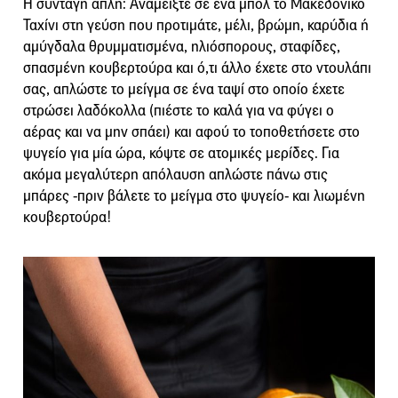
Η συνταγή απλή: Αναμείξτε σε ένα μπολ το Μακεδονικό
Ταχίνι στη γεύση που προτιμάτε, μέλι, βρώμη, καρύδια ή
αμύγδαλα θρυμματισμένα, ηλιόσπορους, σταφίδες,
σπασμένη κουβερτούρα και ό,τι άλλο έχετε στο ντουλάπι
σας, απλώστε το μείγμα σε ένα ταψί στο οποίο έχετε
στρώσει λαδόκολλα (πιέστε το καλά για να φύγει ο
αέρας και να μην σπάει) και αφού το τοποθετήσετε στο
ψυγείο για μία ώρα, κόψτε σε ατομικές μερίδες. Για
ακόμα μεγαλύτερη απόλαυση απλώστε πάνω στις
μπάρες -πριν βάλετε το μείγμα στο ψυγείο- και λιωμένη
κουβερτούρα!