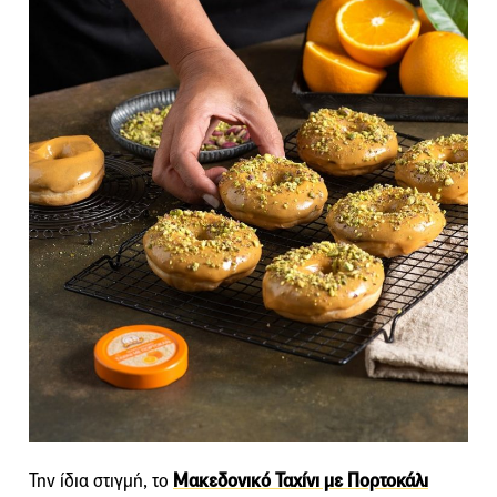
Την ίδια στιγμή, το
Μακεδονικό Ταχίνι με Πορτοκάλι