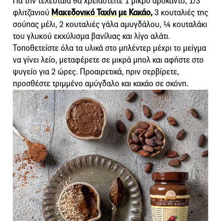
Για την τελευταία θα χρειαστείτε 1 μικρό αβοκάντο, 1/3
φλιτζανιού
Μακεδονικό Ταχίνι με Κακάο
,
3 κουταλιές της
σούπας μέλι, 2 κουταλιές γάλα αμυγδάλου, ¼ κουταλάκι
του γλυκού εκχύλισμα βανίλιας και λίγο αλάτι.
Τοποθετείστε όλα τα υλικά στο μπλέντερ μέχρι το μείγμα
να γίνει λείο, μεταφέρετε σε μικρά μπολ και αφήστε στο
ψυγείο για 2 ώρες. Προαιρετικά, πριν σερβίρετε,
προσθέστε τριμμένο αμύγδαλο και κακάο σε σκόνη.