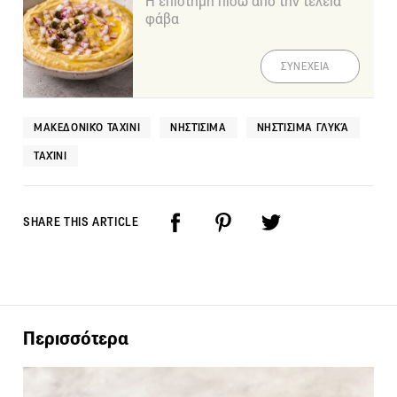
Η επιστήμη πίσω από την τέλεια
φάβα
ΣΥΝΕΧΕΙΑ
ΜΑΚΕΔΟΝΙΚΌ ΤΑΧΊΝΙ
ΝΗΣΤΊΣΙΜΑ
ΝΗΣΤΊΣΙΜΑ ΓΛΥΚΆ
ΤΑΧΊΝΙ
SHARE THIS ARTICLE
Περισσότερα