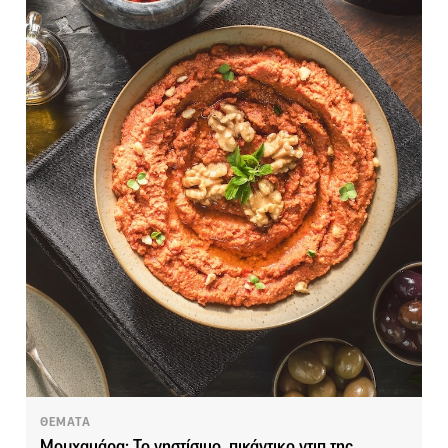
ΘΕΜΑΤΑ
Μουχαμάρα: Το νηστίσιμο, πικάντικο ντιπ της