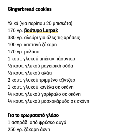
Gingerbread cookies
Υλικά (για περίπου 20 μπισκότα)
170 γρ.
βούτυρο Lurpak
380 γρ. αλεύρι για όλες τις χρήσεις
100 γρ. καστανή ζάχαρη
170 γρ. μελάσα
1 κουτ. γλυκού μπέικιν πάουντερ
½ κουτ. γλυκού μαγειρική σόδα
½ κουτ. γλυκού αλάτι
2 κουτ. γλυκού τριμμένο τζίντζερ
1 κουτ. γλυκού κανέλα σε σκόνη
¼ κουτ. γλυκού γαρίφαλο σε σκόνη
¼ κουτ. γλυκού μοσχοκάρυδο σε σκόνη
Για το χρωματιστό γλάσο
1 ασπράδι από φρέσκο αυγό
250 γρ. ζάχαρη άχνη