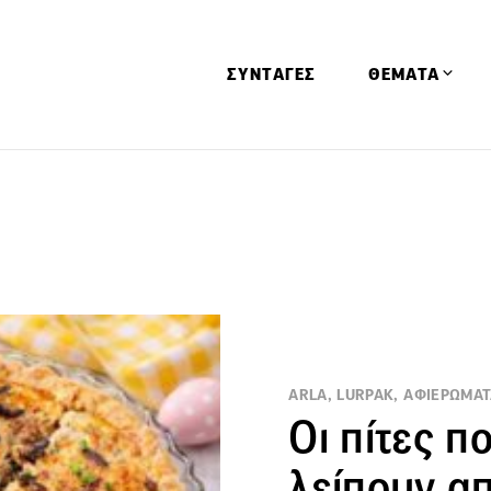
ΣΥΝΤΑΓΕΣ
ΘΕΜΑΤΑ
Απόψεις
Αφιερώματα
Ειδήσεις
Έρευνες
Οινοπνευματώ
Παιδί
ARLA, LURPAK, ΑΦΙΕΡΩΜΑ
Υγεία & Διατρ
Οι πίτες π
λείπουν α