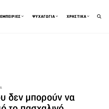
ΕΜΠΕΙΡΙΕΣ
ΨΥΧΑΓΩΓΙΑ
ΧΡΗΣΤΙΚΑ
Εκδηλώσεις
CineFood
Θερμιδομετρητής
Εστιατόρια
Lifestyle
Λεξικό Κουζίνας
ΣΥΝΤΑΓΕΣ
ΑΡΘΡΑ
Μαγαζιά
Viral Videos
Συμβουλές
Πρόσωπα
Βιβλία
Τα Φρέσκα Του Μήνα
δη
Προϊόντα
Διαγωνισμοί
Τεχνικές
Ταξίδια
Κουίζ
ΤΑ
οφή
ου δεν μπορούν να
πό το πασχαλινό