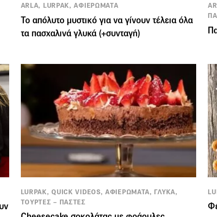
ARLA, LURPAK, ΑΦΙΕΡΩΜΑΤΑ
AR
Π
Το απόλυτο μυστικό για να γίνουν τέλεια όλα
Πα
τα πασχαλινά γλυκά (+συνταγή)
LURPAK, QUICK VIDEOS, ΑΦΙΕΡΩΜΑΤΑ, ΓΛΥΚΑ,
LU
ΤΟΥΡΤΕΣ – ΠΑΣΤΕΣ
ουν
Φέ
Cheesecake σοκολάτας με φράουλες