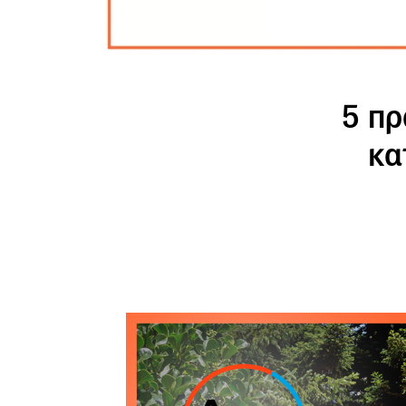
5 πρ
κα