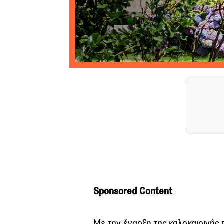
Sponsored Content
Με την έναρξη της καλοκαιρινής π