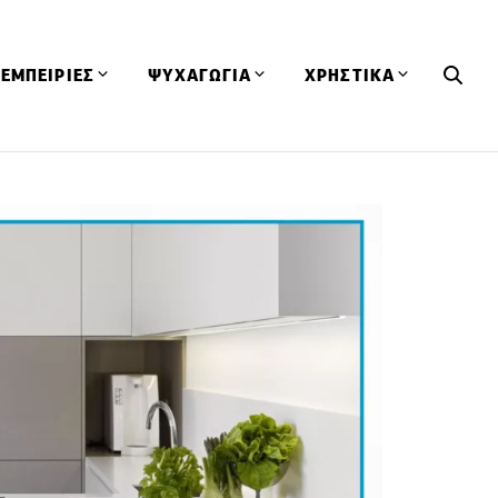
ΕΜΠΕΙΡΙΕΣ
ΨΥΧΑΓΩΓΙΑ
ΧΡΗΣΤΙΚΑ
Εκδηλώσεις
CineFood
Θερμιδομετρητής
Εστιατόρια
Lifestyle
Λεξικό Κουζίνας
ΣΥΝΤΑΓΕΣ
ΑΡΘΡΑ
Μαγαζιά
Viral Videos
Συμβουλές
Πρόσωπα
Βιβλία
Τα Φρέσκα Του Μήνα
δη
Προϊόντα
Διαγωνισμοί
Τεχνικές
Ταξίδια
Κουίζ
οφή