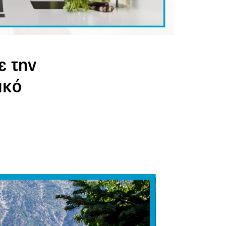
ε την
ικό