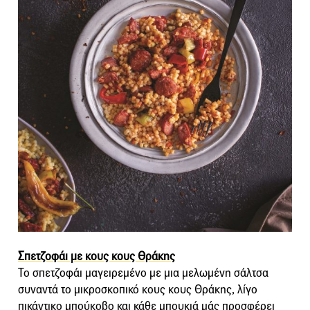
Σπετζοφάι με κους κους Θράκης
Το σπετζοφάι μαγειρεμένο με μια μελωμένη σάλτσα
συναντά το μικροσκοπικό κους κους Θράκης, λίγο
πικάντικο μπούκοβο και κάθε μπουκιά μάς προσφέρει