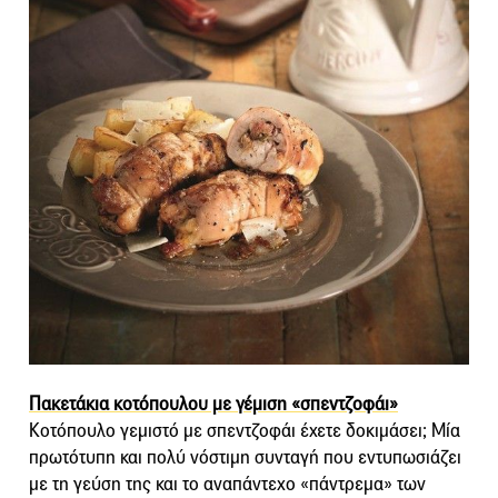
Πακετάκια κοτόπουλου µε γέµιση «σπεντζοφάι»
Κοτόπουλο γεμιστό με σπεντζοφάι έχετε δοκιμάσει; Μία
πρωτότυπη και πολύ νόστιμη συνταγή που εντυπωσιάζει
με τη γεύση της και το αναπάντεχο «πάντρεμα» των