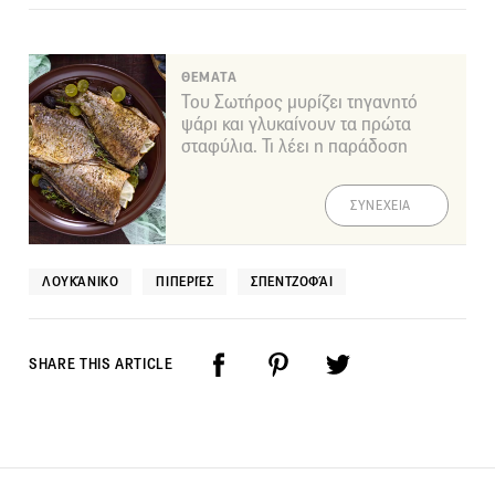
ΘΕΜΑΤΑ
Του Σωτήρος μυρίζει τηγανητό
ψάρι και γλυκαίνουν τα πρώτα
σταφύλια. Τι λέει η παράδοση
ΣΥΝΕΧΕΙΑ
ΛΟΥΚΆΝΙΚΟ
ΠΙΠΕΡΙΈΣ
ΣΠΕΝΤΖΟΦΆΙ
SHARE THIS ARTICLE