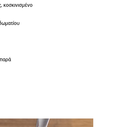
ς, κοσκινισμένο
δωματίου
ιπαρά