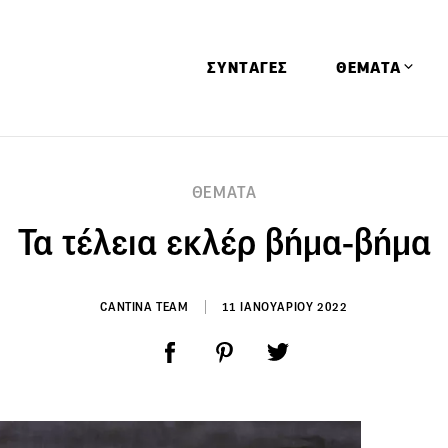
ΣΥΝΤΑΓΕΣ
ΘΕΜΑΤΑ
Απόψεις
ΘΕΜΑΤΑ
Αφιερώματα
Τα τέλεια εκλέρ βήμα-βήμα
Ειδήσεις
Έρευνες
Οινοπνευματώ
CANTINA TEAM
11 ΙΑΝΟΥΑΡΙΟΥ 2022
Παιδί
Υγεία & Διατρ