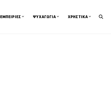
ΕΜΠΕΙΡΙΕΣ
ΨΥΧΑΓΩΓΙΑ
ΧΡΗΣΤΙΚΑ
Εκδηλώσεις
CineFood
Θερμιδομετρητής
Εστιατόρια
Lifestyle
Λεξικό Κουζίνας
ΣΥΝΤΑΓΕΣ
ΑΡΘΡΑ
Μαγαζιά
Viral Videos
Συμβουλές
Πρόσωπα
Βιβλία
Τα Φρέσκα Του Μήνα
δη
Προϊόντα
Διαγωνισμοί
Τεχνικές
Ταξίδια
Κουίζ
οφή