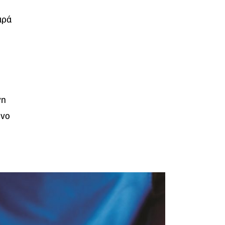
αρά
νη
ένο