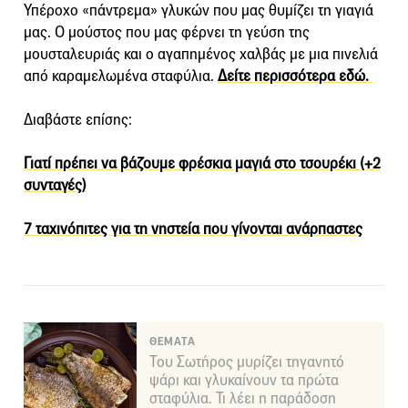
Υπέροχο «πάντρεμα» γλυκών που μας θυμίζει τη γιαγιά
μας. Ο μούστος που μας φέρνει τη γεύση της
μουσταλευριάς και ο αγαπημένος χαλβάς με μια πινελιά
από καραμελωμένα σταφύλια.
Δείτε περισσότερα εδώ.
Διαβάστε επίσης:
Γιατί πρέπει να βάζουμε φρέσκια μαγιά στο τσουρέκι (+2
συνταγές)
7 ταχινόπιτες για τη νηστεία που γίνονται ανάρπαστες
ΘΕΜΑΤΑ
Του Σωτήρος μυρίζει τηγανητό
ψάρι και γλυκαίνουν τα πρώτα
σταφύλια. Τι λέει η παράδοση