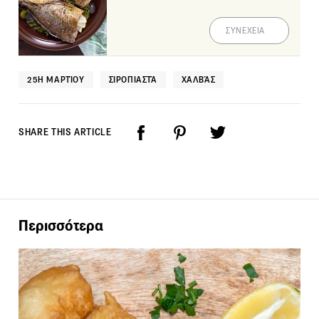
ΣΥΝΕΧΕΙΑ
25Η ΜΑΡΤΊΟΥ
ΣΙΡΟΠΙΑΣΤΆ
ΧΑΛΒΆΣ
SHARE THIS ARTICLE
Περισσότερα