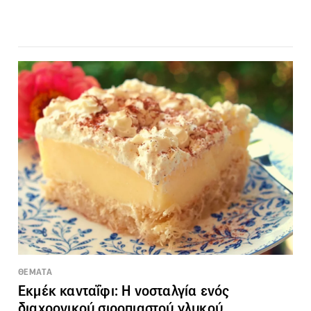
ΘΕΜΑΤΑ
Εκμέκ κανταΐφι: Η νοσταλγία ενός
διαχρονικού σιροπιαστού γλυκού