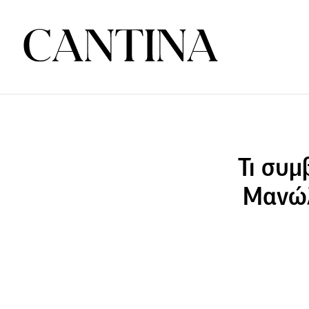
Τι συμ
Μανώλ