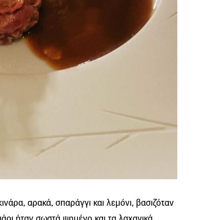
ινάρα, αρακά, σπαράγγι και λεμόνι, βασιζόταν
 ψάρι ήταν σωστά ψημένο και τα λαχανικά