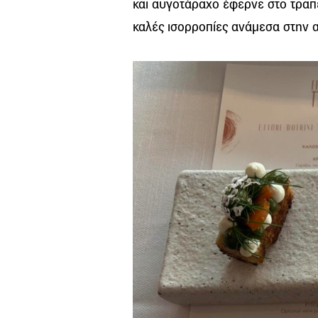
και αυγοτάραχο έφερνε στο τραπέζ
καλές ισορροπίες ανάμεσα στην α