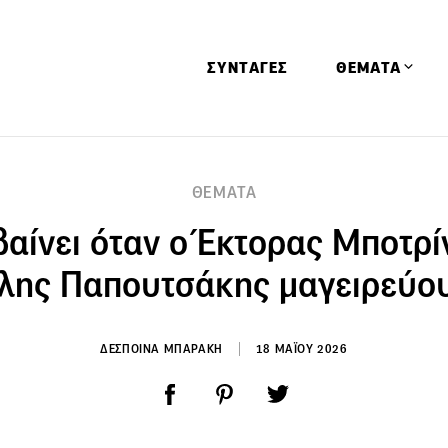
ΣΥΝΤΑΓΕΣ
ΘΕΜΑΤΑ
Απόψεις
ΘΕΜΑΤΑ
Αφιερώματα
βαίνει όταν ο Έκτορας Μποτρίν
Ειδήσεις
Έρευνες
ης Παπουτσάκης μαγειρεύου
Οινοπνευματώ
Παιδί
ΔΕΣΠΟΙΝΑ ΜΠΑΡΑΚΗ
18 ΜΑΪΟΥ 2026
Υγεία & Διατρ