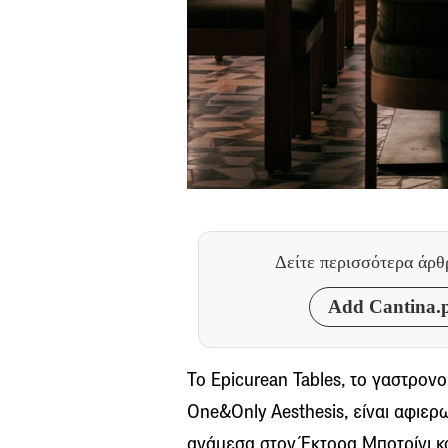
Δείτε περισσότερα άρ
Add Cantina.p
Το Epicurean Tables, το γαστρον
One&Only Aesthesis, είναι αφιε
ανάμεσα στον Έκτορα Μποτρίνι κα