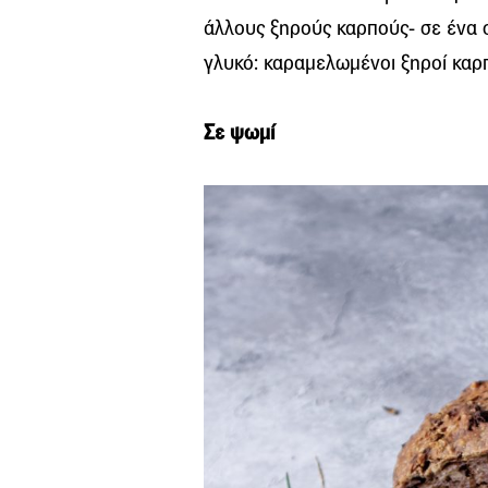
άλλους ξηρούς καρπούς- σε ένα σ
γλυκό: καραμελωμένοι ξηροί καρπο
Σε ψωμί