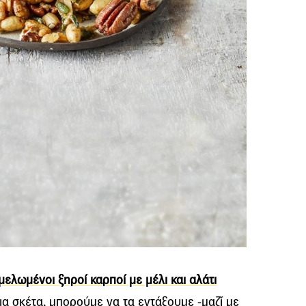
ελωμένοι ξηροί καρποί με μέλι και αλάτι
α σκέτα, μπορούμε να τα εντάξουμε -μαζί με