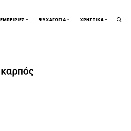
ΕΜΠΕΙΡΙΕΣ
ΨΥΧΑΓΩΓΙΑ
ΧΡΗΣΤΙΚΑ
Εκδηλώσεις
CineFood
Θερμιδομετρητής
Εστιατόρια
Lifestyle
Λεξικό Κουζίνας
ΣΥΝΤΑΓΕΣ
ΑΡΘΡΑ
 καρπός
Μαγαζιά
Viral Videos
Συμβουλές
Πρόσωπα
Βιβλία
Τα Φρέσκα Του Μήνα
δη
Προϊόντα
Διαγωνισμοί
Τεχνικές
Ταξίδια
Κουίζ
οφή