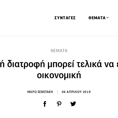
ΣΥΝΤΑΓΕΣ
ΘΕΜΑΤΑ
Απόψεις
ΘΕΜΑΤΑ
Αφιερώματα
νή διατροφή μπορεί τελικά να ε
Ειδήσεις
Έρευνες
οικονομική
Οινοπνευματώ
Παιδί
ΜΑΡΩ ΣΕΝΕΤΑΚΗ
04 ΑΠΡΙΛΙΟΥ 2019
Υγεία & Διατρ