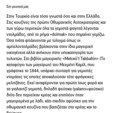
Στη γειτονιά μας
Στην Τουρκία είναι τόσο γνωστά όσο και στην Ελλάδα.
Στις κουζίνες της πρώην Οθωμανικής Αυτοκρατορίας και
των γύρω περιοχών όλα τα γεμιστά φαγητά λέγονται
ντολμάδες, από το ρήμα «dolmak» που σημαίνει γεμίζω.
Όσα πιάτα φτιάχνονται με τύλιγμα όπως οι
αμπελοντολμάδες βρίσκονται στην ίδια μαγειρική
οικογένεια αλλά ανήκουν στην υποκατηγορία των
τυλιχτών. Στο βιβλίο μαγειρικής «Melceü’t Tabbahin» (Το
καταφύγιο των μαγείρων) του Mεχμέντ Καμίλ, που
γράφτηκε το 1844, υπάρχει συνταγή για γεμιστές
ντομάτες τις οποίες αποκαλούσαν τότε φράγκικες
μελιτζάνες. Εκεί αναφέρονται για πρώτη ίσως φορά και
τα γιαλαντζί γεμιστά, δηλαδή ψεύτικα (yalancι=ψεύτικο)
διότι δεν περιείχαν κρέας και επιπλέον ήταν
μαγειρεμένα με λάδι, κάτι σχεδόν αφύσικο για την
οθωμανική κουζίνα που βασιζόταν στο κρέας και το