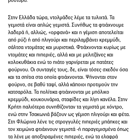
βούτυρο.
Στην Ελλάδα τώρα, ντολμάδες λέμε τα τυλιχτά. Τα
γεμιστά είναι απλώς γεμιστά. Συνήθως τα φτιάχνουμε
λαδερά ή, αλλιώς, «ορφανά» και η γέμιση αποτελείται
από ρύζι ή από πλιγούρι και περιλαμβάνει κρεμμύδι,
σάλτσα ντομάτας και μυριστικά. Φτιάχνονται κυρίως με
ντομάτες και πιπεριές, αλλά και με μελιτζάνες και
κολοκυθάκια ενώ το πιάτο γαρνίρεται με πατάτες
φούρνου. Οι συνταγές τους, δε, είναι τόσες σχεδόν όσα
και τα σπίτια στα οποία φτιάχνονται. Ψήνονται στον
φούρνο, σε βαθύ ταψί, αλλά κάποιοι προτιμούν την
κατσαρόλα. Τα πολίτικα φτιάχνονται με μπόλικο
κρεμμύδι, κουκουνάρια, σταφίδες και λίγη κανέλα. Στην
Κρήτη παλιότερα συνηθίζονταν τα γεμιστά με χόντρο,
ενώ στην Τσακωνιά βάζουν ως γέμιση πλιγούρι και φέτα.
Στη Φλώρινα λένε τις στρογγυλές πιπεριές μπάπκες και
τον χειμώνα φτιάχνουν γεμιστά -ή παραγεμισμένα όπως
τα λένε με αποξηραμένες πιπεριές, ενώ τα ελαφρά