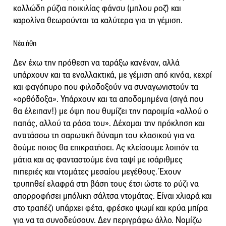
κολλώδη ρύζια ποικιλίας φάνσυ (μπλου ροζ) και
καρολίνα θεωρούνται τα καλύτερα για τη γέμιση.
Νέα ήθη
Δεν έχω την πρόθεση να ταράξω κανέναν, αλλά
υπάρχουν και τα εναλλακτικά, με γέμιση από κινόα, κεχρί
και φαγόπυρο που φιλοδοξούν να συναγωνιστούν τα
«ορθόδοξα». Υπάρχουν και τα αποδομημένα (σιγά που
θα έλειπαν!) με όψη που θυμίζει την παροιμία «αλλού ο
παπάς, αλλού τα ράσα του». Δέχομαι την πρόκληση και
αντιτάσσω τη σαρωτική δύναμη του κλασικού για να
δούμε ποιος θα επικρατήσει. Ας κλείσουμε λοιπόν τα
μάτια και ας φανταστούμε ένα ταψί με ισάριθμες
πιπεριές και ντομάτες μεσαίου μεγέθους. Έχουν
τρυπηθεί ελαφρά στη βάση τους έτσι ώστε το ρύζι να
απορροφήσει μπόλικη σάλτσα ντομάτας. Είναι χλιαρά και
στο τραπέζι υπάρχει φέτα, φρέσκο ψωμί και κρύα μπίρα
για να τα συνοδεύσουν. Δεν περιγράφω άλλο. Νομίζω