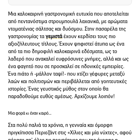
Μια καλοκαιρινή γαστρονομική ευτυχία που αποτελείται
από πεντανόστιμα στρουμπουλά λαχανικά, με αρώματα
ντοματένιας σάλτσας και δυόσμου. Στην πασαρέλα της
γαστρονομίας τα
γεμιστά
έχουν κερδίσει τους πιο
αξιοζήλευτους τίτλους. Έχουν ψηφιστεί άτυπα ως ένα
από τα πιο δημοφιλή καλοκαιρινά εδέσματα, ως το
λαδερό που ανακαλεί ευφρόσυνες μνήμες, αλλά και ως
ένα φαγητό που σε προσκαλεί σε ηδονικές εμπειρίες.
Ένα πιάτο ή -μάλλον ταψί!- που χτίζει γέφυρες μεταξύ
λαών και πολιτισμών και περιβάλλεται από γοητευτικές
ιστορίες. Ένας γευστικός μύθος στον οποίο θα
παραδοθούμε ευθύς αμέσως. Αρχίζουμε λοιπόν!
Μια φορά κι έναν καιρό…
Στα πολύ παλιά τα χρόνια, η γενναία και όμορφη
πριγκίπισσα Περιεζάντ στις «Χίλιες και μία νύχτες», αφού