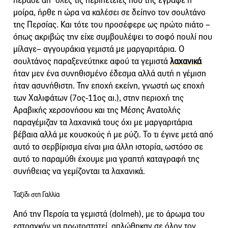
πέρασε απ’ όλες τις περιπέτειες που της έγραφε η
μοίρα, ήρθε η ώρα να καλέσει σε δείπνο τον σουλτάνο
της Περσίας. Και τότε του προσέφερε ως πρώτο πιάτο –
όπως ακριβώς την είχε συμβουλέψει το σοφό πουλί που
μίλαγε– αγγουράκια γεμιστά με μαργαριτάρια. Ο
σουλτάνος παραξενεύτηκε αφού τα γεμιστά
λαχανικά
ήταν μεν ένα συνηθισμένο έδεσμα αλλά αυτή η γέμιση
ήταν ασυνήθιστη. Την εποχή εκείνη, γνωστή ως εποχή
των Χαλιφάτων (7ος-11ος αι.), στην περιοχή της
Αραβικής χερσονήσου και της Μέσης Ανατολής
παραγέμιζαν τα λαχανικά τους όχι με μαργαριτάρια
βέβαια αλλά με κουσκούς ή με ρύζι. Το τι έγινε μετά από
αυτό το σερβίρισμα είναι μια άλλη ιστορία, ωστόσο σε
αυτό το παραμύθι έχουμε μια γραπτή καταγραφή της
συνήθειας να γεμίζονται τα λαχανικά.
Ταξίδι στη Γαλλία
Από την Περσία τα γεμιστά (dolmeh), με το άρωμα του
εστραγκόν να πρωτοστατεί, απλώθηκαν σε όλον τον