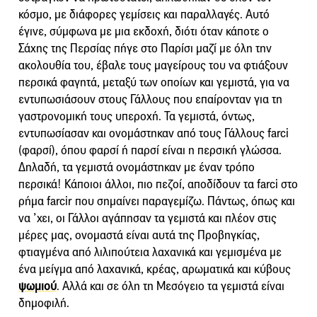
κόσμο, με διάφορες γεμίσεις και παραλλαγές. Αυτό
έγινε, σύμφωνα με μια εκδοχή, διότι όταν κάποτε ο
Σάχης της Περσίας πήγε στο Παρίσι μαζί με όλη την
ακολουθία του, έβαλε τους μαγείρους του να φτιάξουν
περσικά φαγητά, μεταξύ των οποίων και γεμιστά, για να
εντυπωσιάσουν στους Γάλλους που επαίρονταν για τη
γαστρονομική τους υπεροχή. Τα γεμιστά, όντως,
εντυπωσίασαν και ονομάστηκαν από τους Γάλλους farci
(φαρσί), όπου φαρσί ή παρσί είναι η περσική γλώσσα.
Δηλαδή, τα γεμιστά ονομάστηκαν με έναν τρόπο
περσικά! Κάποιοι άλλοι, πιο πεζοί, αποδίδουν τα farci στο
ρήμα farcir που σημαίνει παραγεμίζω. Πάντως, όπως και
να ’χει, οι Γάλλοι αγάπησαν τα γεμιστά και πλέον στις
μέρες μας, ονομαστά είναι αυτά της Προβηγκίας,
φτιαγμένα από λιλιπούτεια λαχανικά και γεμισμένα με
ένα μείγμα από λαχανικά, κρέας, αρωματικά και κύβους
ψωμιού
. Αλλά και σε όλη τη Μεσόγειο τα γεμιστά είναι
δημοφιλή.