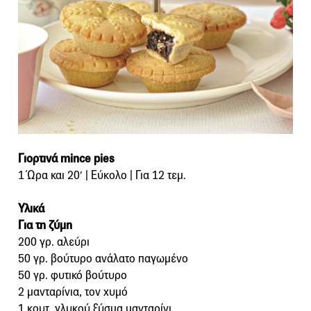
Γιορτινά mince pies
1 Ώρα και 20′ | Εύκολο | Για 12 τεμ.
Υλικά
Για τη ζύμη
200 γρ. αλεύρι
50 γρ. βούτυρο ανάλατο παγωμένο
50 γρ. φυτικό βούτυρο
2 μανταρίνια, τον χυμό
1 κουτ. γλυκού ξύσμα μανταρίνι