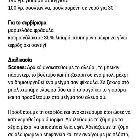
140 γρ. γιαούρτι στραγγιστό
100 γρ. σουλτανίνα, μουλιασμένη σε νερό για 30΄
Για το σερβίρισμα
μαρμελάδα φράουλα
κρέμα γάλακτος 35% λιπαρά, χτυπημένη μέχρι να γίνει
αφρός όχι σαντιγί
Διαδικασία
Scones:
Αρχικά ανακατεύουμε το αλεύρι, το μπέικιν
πάουντερ, το βούτυρο και τη ζάχαρη σε ένα μπολ, μέχρι
να δημιουργηθεί ένα μείγμα σαν ψίχουλα. Σε ξεχωριστό
μπολ χτυπάμε ελαφρά δύο από τα αυγά και το γιαούρτι
και τα προσθέτουμε στο μείγμα του αλευριού.
Προσθέτουμε τη σταφίδα και ανακατεύουμε έτσι ώστε να
κατανεμηθεί ομοιόμορφα. Δουλεύουμε τη ζύμη με τα
χέρια μέχρι να αποκτήσει λεία υφή. Αδειάζουμε τη ζύμη
σε αλευρωμένη επιφάνεια και την ανοίγουμε με πλάστη,