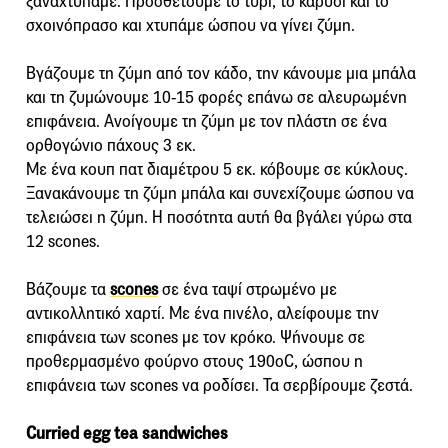
ξαναχτυπάμε. Προσθέτουμε το τυρί, το καρύδι και το
σχοινόπρασο και χτυπάμε ώσπου να γίνει ζύμη.
Βγάζουμε τη ζύμη από τον κάδο, την κάνουμε μια μπάλα
και τη ζυμώνουμε 10-15 φορές επάνω σε αλευρωμένη
επιφάνεια. Ανοίγουμε τη ζύμη με τον πλάστη σε ένα
ορθογώνιο πάχους 3 εκ.
Με ένα κουπ πατ διαμέτρου 5 εκ. κόβουμε σε κύκλους.
Ξανακάνουμε τη ζύμη μπάλα και συνεχίζουμε ώσπου να
τελειώσει η ζύμη. Η ποσότητα αυτή θα βγάλει γύρω στα
12 scones.
Βάζουμε τα
scones
σε ένα ταψί στρωμένο με
αντικολλητικό χαρτί. Με ένα πινέλο, αλείφουμε την
επιφάνεια των scones με τον κρόκο. Ψήνουμε σε
προθερμασμένο φούρνο στους 190οC, ώσπου η
επιφάνεια των scones να ροδίσει. Τα σερβίρουμε ζεστά.
Curried egg tea sandwiches