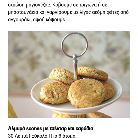
στρώση μαγιονέζας. Κόβουμε σε τρίγωνα ή σε
μπαστουνάκια και γαρνίρουμε με λίγες ακόμη φέτες από
αγγουράκι, αφού κόψουμε.
Αλμυρά scones με τσένταρ και καρύδια
30 Λεπτά | Εύκολο | Για 6 άτομα