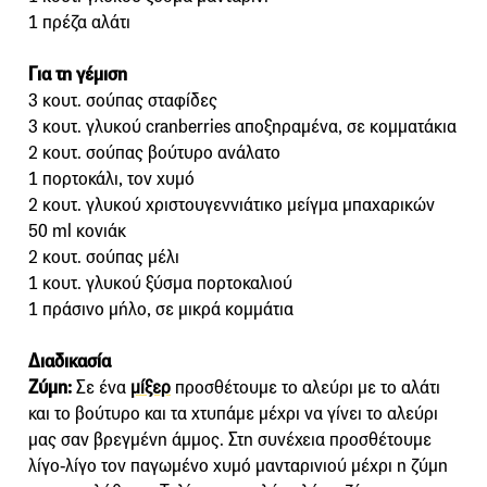
1 πρέζα αλάτι
Για τη γέμιση
3 κουτ. σούπας σταφίδες
3 κουτ. γλυκού cranberries αποξηραμένα, σε κομματάκια
2 κουτ. σούπας βούτυρο ανάλατο
1 πορτοκάλι, τον χυμό
2 κουτ. γλυκού χριστουγεννιάτικο μείγμα μπαχαρικών
50 ml κονιάκ
2 κουτ. σούπας μέλι
1 κουτ. γλυκού ξύσμα πορτοκαλιού
1 πράσινο μήλο, σε μικρά κομμάτια
Διαδικασία
Ζύμη:
Σε ένα
μίξερ
προσθέτουμε το αλεύρι με το αλάτι
και το βούτυρο και τα χτυπάμε μέχρι να γίνει το αλεύρι
μας σαν βρεγμένη άμμος. Στη συνέχεια προσθέτουμε
λίγο-λίγο τον παγωμένο χυμό μανταρινιού μέχρι η ζύμη