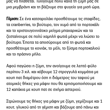
μας να πλάθεται. Τυλίγουμε πολύ καλά τη ζύμη μας σε
μια μεμβράνη και τη βάζουμε στο ψυγείο για μισή ώρα.
Γέμιση:
Σε ένα κατσαρολάκι προσθέτουμε τις σταφίδες,
τα cranberries, το βούτυρο, τον χυμό από το πορτοκάλι
και το χριστουγεννιάτικο μείγμα μπαχαρικών και τα
ζεσταίνουμε σε πολύ χαμηλή φωτιά μέχρι να λιώσει το
βούτυρο. Έπειτα τα αποσύρουμε από τη φωτιά και
προσθέτουμε το κονιάκ, το μέλι, το ξύσμα πορτοκαλιού
και το πράσινο μήλο.
Αφού παγώσει η ζύμη, την ανοίγουμε σε λεπτό φύλο
περίπου 3 χιλ. και κόβουμε 12 στρογγυλά κομμάτια με
κουπ πατ διαμέτρου όση η διάμετρος του ταψιού με
ατομικές θήκες για μάφιν που θα χρησιμοποιήσουμε και
12 καπάκια με κουπ πατ σε σχήμα αστεριού.
Στρώνουμε τις θήκες για μάφιν με ζύμη, γεμίζουμε και 1
κουτ. γλυκού από τη γέμιση και βάζουμε από πάνω και