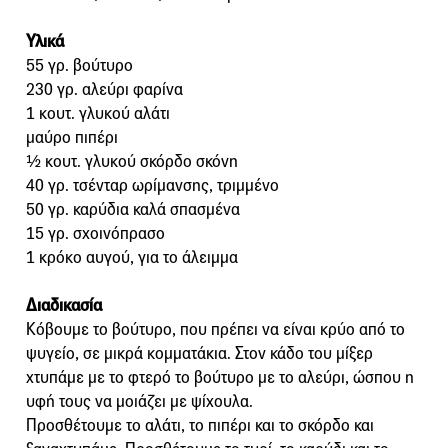
Υλικά
55 γρ. βούτυρο
230 γρ. αλεύρι φαρίνα
1 κουτ. γλυκού αλάτι
μαύρο πιπέρι
½ κουτ. γλυκού σκόρδο σκόνη
40 γρ. τσένταρ ωρίμανσης, τριμμένο
50 γρ. καρύδια καλά σπασμένα
15 γρ. σχοινόπρασο
1 κρόκο αυγού, για το άλειμμα
Διαδικασία
Κόβουμε το βούτυρο, που πρέπει να είναι κρύο από το
ψυγείο, σε μικρά κομματάκια. Στον κάδο του μίξερ
χτυπάμε με το φτερό το βούτυρο με το αλεύρι, ώσπου η
υφή τους να μοιάζει με ψίχουλα.
Προσθέτουμε το αλάτι, το πιπέρι και το σκόρδο και