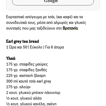
Google
Εορταστικό απόγευμα με τσάι, (και καφέ) και τα
συνοδευτικά τους, μέσα από αλμυρές και γλυκές
συνταγές που μας ταξιδεύουν στη
Βρετανία
.
Earl grey tea bread
1 Ώρα και 50′| Εύκολο | Για 6 άτομα
Υλικά
175 γρ. σταφίδες μαύρες
175 γρ. σταφίδες ξανθές
225 γρ. καστανή ζάχαρη
300 ml καυτό τσάι earl grey
275 γρ. αλεύρι
2 κουτ. γλυκού μπέικιν πάουντερ
½ κουτ. γλυκού αλάτι
½ κουτ. γλυκού κανέλα, σκόνη