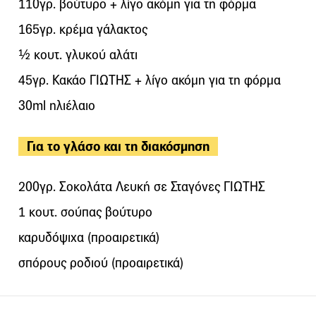
110γρ. βούτυρο + λίγο ακόμη για τη φόρμα
165γρ. κρέμα γάλακτος
½ κουτ. γλυκού αλάτι
45γρ. Κακάο ΓΙΩΤΗΣ + λίγο ακόμη για τη φόρμα
30ml ηλιέλαιο
Για το γλάσο και τη διακόσμηση
200γρ. Σοκολάτα Λευκή σε Σταγόνες ΓΙΩΤΗΣ
1 κουτ. σούπας βούτυρο
καρυδόψιχα (προαιρετικά)
σπόρους ροδιού (προαιρετικά)