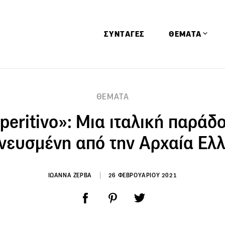
ΣΥΝΤΑΓΕΣ
ΘΕΜΑΤΑ
Απόψεις
ΘΕΜΑΤΑ
Αφιερώματα
peritivo»: Μια ιταλική παράδ
Ειδήσεις
Έρευνες
νευσμένη από την Αρχαία Ελ
Οινοπνευματώ
Παιδί
ΙΩΑΝΝΑ ΖΕΡΒΑ
26 ΦΕΒΡΟΥΑΡΙΟΥ 2021
Υγεία & Διατρ