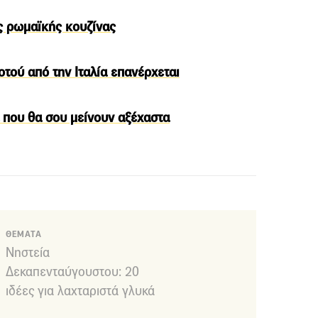
ς ρωμαϊκής κουζίνας
οτού από την Ιταλία επανέρχεται
α που θα σου μείνουν αξέχαστα
ΘΕΜΑΤΑ
Νηστεία
Δεκαπενταύγουστου: 20
ιδέες για λαχταριστά γλυκά