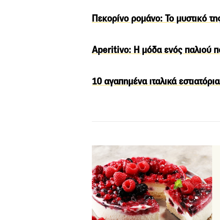
Πεκορίνο ρομάνο: To μυστικό τη
Aperitivo: H μόδα ενός παλιού π
10 αγαπημένα ιταλικά εστιατόρι