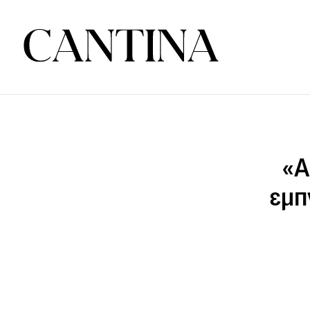
«Α
εμπ