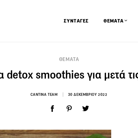
ΣΥΝΤΑΓΕΣ
ΘΕΜΑΤΑ
Απόψεις
ΘΕΜΑΤΑ
Αφιερώματα
 detox smoothies για μετά τι
Ειδήσεις
Έρευνες
Οινοπνευματώ
CANTINA TEAM
30 ΔΕΚΕΜΒΡΙΟΥ 2022
Παιδί
Υγεία & Διατρ