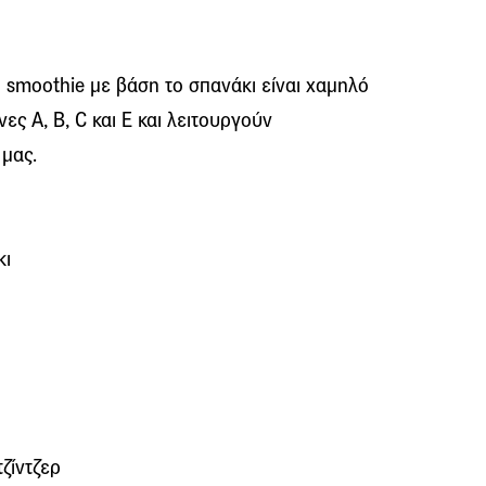
ο smoothie με βάση το σπανάκι είναι χαμηλό
ες Α, Β, C και Ε και λειτουργούν
 μας.
κι
ζίντζερ