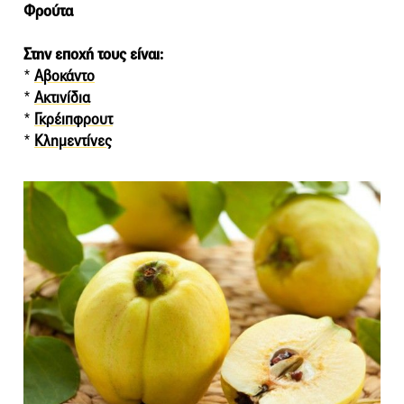
Φρούτα
Στην εποχή τους είναι:
*
Αβοκάντο
*
Ακτινίδια
*
Γκρέιπφρουτ
*
Κλημεντίνες