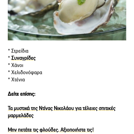
* Στρείδια
*
Συναγρίδες
* Χάνοι
* Χελιδονόψαρα
* Χτένια
Δείτε επίσης:
Τα μυστικά της Ντίνας Νικολάου για τέλειες σπιτικές
μαρμελάδες
Μην πετάτε τις φλούδες. Αξιοποιήστε τις!