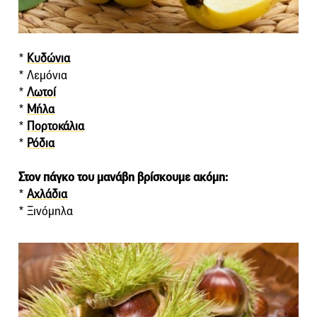
*
Κυδώνια
* Λεμόνια
*
Λωτοί
*
Μήλα
*
Πορτοκάλια
*
Ρόδια
Στον πάγκο του μανάβη βρίσκουμε ακόμη:
*
Αχλάδια
* Ξινόμηλα