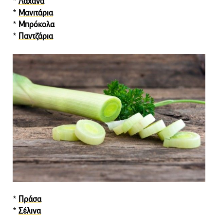
*
Λάχανα
*
Μανιτάρια
*
Μπρόκολα
*
Παντζάρια
*
Πράσα
*
Σέλινα