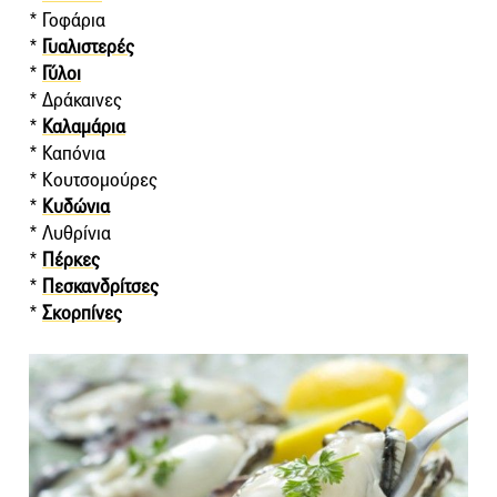
* Γοφάρια
*
Γυαλιστερές
*
Γύλοι
* Δράκαινες
*
Καλαμάρια
* Καπόνια
* Κουτσομούρες
*
Κυδώνια
* Λυθρίνια
*
Πέρκες
*
Πεσκανδρίτσες
*
Σκορπίνες