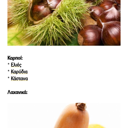
Καρποί:
*
Ελιές
*
Καρύδια
*
Κάστανα
Λαχανικά: