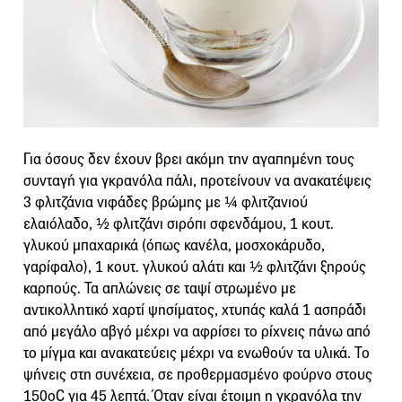
Για όσους δεν έχουν βρει ακόμη την αγαπημένη τους
συνταγή για γκρανόλα πάλι, προτείνουν να ανακατέψεις
3 φλιτζάνια νιφάδες βρώμης με ¼ φλιτζανιού
ελαιόλαδο, ½ φλιτζάνι σιρόπι σφενδάμου, 1 κουτ.
γλυκού μπαχαρικά (όπως κανέλα, μοσχοκάρυδο,
γαρίφαλο), 1 κουτ. γλυκού αλάτι και ½ φλιτζάνι ξηρούς
καρπούς. Τα απλώνεις σε ταψί στρωμένο με
αντικολλητικό χαρτί ψησίματος, χτυπάς καλά 1 ασπράδι
από μεγάλο αβγό μέχρι να αφρίσει το ρίχνεις πάνω από
το μίγμα και ανακατεύεις μέχρι να ενωθούν τα υλικά. Το
ψήνεις στη συνέχεια, σε προθερμασμένο φούρνο στους
150οC για 45 λεπτά. Όταν είναι έτοιμη η γκρανόλα την