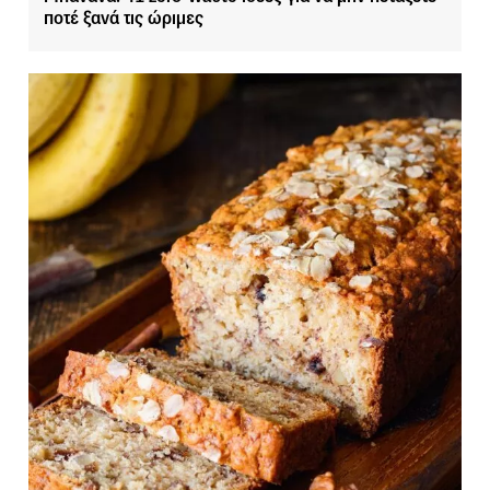
ποτέ ξανά τις ώριμες