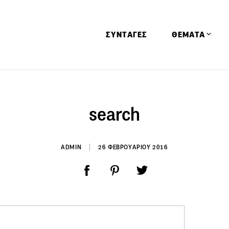
ΣΥΝΤΑΓΕΣ
ΘΕΜΑΤΑ
Απόψεις
Αφιερώματα
search
Ειδήσεις
Έρευνες
ADMIN
26 ΦΕΒΡΟΥΑΡΙΟΥ 2016
Οινοπνευματώ
Παιδί
Υγεία & Διατρ