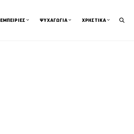
ΕΜΠΕΙΡΙΕΣ
ΨΥΧΑΓΩΓΙΑ
ΧΡΗΣΤΙΚΑ
Εκδηλώσεις
CineFood
Θερμιδομετρητής
Εστιατόρια
Lifestyle
Λεξικό Κουζίνας
ΣΥΝΤΑΓΕΣ
ΑΡΘΡΑ
Μαγαζιά
Viral Videos
Συμβουλές
Πρόσωπα
Βιβλία
Τα Φρέσκα Του Μήνα
δη
Προϊόντα
Διαγωνισμοί
Τεχνικές
Ταξίδια
Κουίζ
οφή