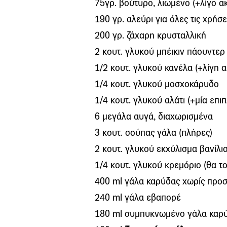
75γρ.
βούτυρο, λιωμένο (
+λίγο
ακ
190
γρ.
αλεύρι για όλες τις χρήσε
200
γρ.
ζάχαρη κρυσταλλική
2
κουτ.
γλυκού μπέικιν πάουντερ
1/2
κουτ.
γλυκού κανέλα (
+λίγη
α
1/4
κουτ.
γλυκού μοσχοκάρυδο
1/4
κουτ.
γλυκού αλάτι (
+μία επι
6 μεγάλα αυγά, διαχωρισμένα
3
κουτ.
σούπας γάλα (πλήρες)
2
κουτ.
γλυκού εκχύλισμα βανίλι
1/4
κουτ.
γλυκού
κρεμόριο
(θα το
400 ml γάλα καρύδας χωρίς προ
240 ml γάλα εβαπορέ
180 ml συμπυκνωμένο γάλα καρ