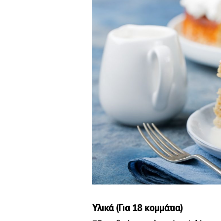
Υλικά (
Για
18 κομμάτια)