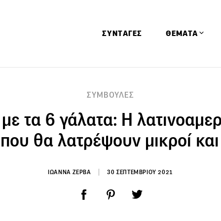
ΣΥΝΤΑΓΕΣ
ΘΕΜΑΤΑ
Απόψεις
ΣΥΜΒΟΥΛΕΣ
Αφιερώματα
 με τα 6 γάλατα: Η λατινοαμε
Ειδήσεις
Έρευνες
που θα λατρέψουν μικροί και
Οινοπνευματώ
Παιδί
ΙΩΑΝΝΑ ΖΕΡΒΑ
30 ΣΕΠΤΕΜΒΡΙΟΥ 2021
Υγεία & Διατρ