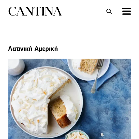
ΣΥΝΤΑΓΕΣ
ΑΡΘΡΑ
Λατινική Αμερική