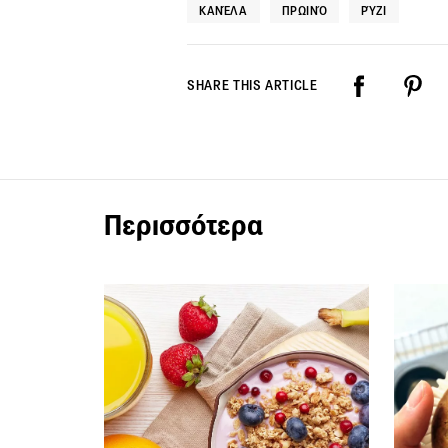
ΚΑΝΈΛΑ
ΠΡΩΙΝΌ
ΡΎΖΙ
SHARE THIS ARTICLE
Περισσότερα