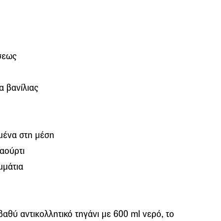
σεως
α βανίλιας
μένα στη μέση
ιαούρτι
μμάτια
βαθύ αντικολλητικό τηγάνι με 600 ml νερό, το