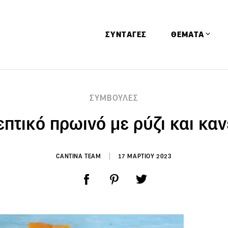
ΣΥΝΤΑΓΕΣ
ΘΕΜΑΤΑ
Απόψεις
ΣΥΜΒΟΥΛΕΣ
Αφιερώματα
πτικό πρωινό με ρύζι και κα
Ειδήσεις
Έρευνες
Οινοπνευματώ
CANTINA TEAM
17 ΜΑΡΤΙΟΥ 2023
Παιδί
Υγεία & Διατρ