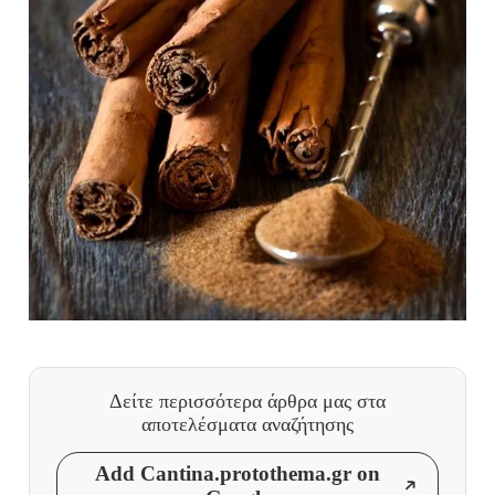
Δείτε περισσότερα άρθρα μας
στα
αποτελέσματα αναζήτησης
Add Cantina.protothema.gr on