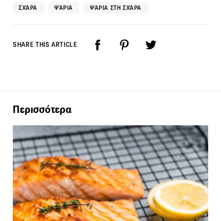
ΣΧΆΡΑ
ΨΆΡΙΑ
ΨΆΡΙΑ ΣΤΗ ΣΧΆΡΑ
SHARE THIS ARTICLE
Περισσότερα