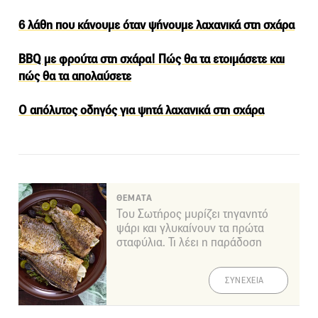
6 λάθη που κάνουμε όταν ψήνουμε λαχανικά στη σχάρα
BBQ με φρούτα στη σχάρα! Πώς θα τα ετοιμάσετε και
πώς θα τα απολαύσετε
Ο απόλυτος οδηγός για ψητά λαχανικά στη σχάρα
ΘΕΜΑΤΑ
Του Σωτήρος μυρίζει τηγανητό
ψάρι και γλυκαίνουν τα πρώτα
σταφύλια. Τι λέει η παράδοση
ΣΥΝΕΧΕΙΑ