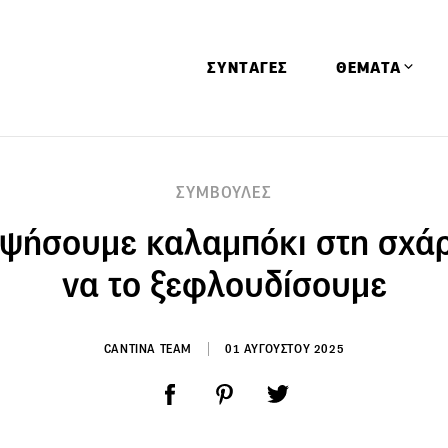
ΣΥΝΤΑΓΕΣ
ΘΕΜΑΤΑ
Απόψεις
ΣΥΜΒΟΥΛΕΣ
Αφιερώματα
ψήσουμε καλαμπόκι στη σχά
Ειδήσεις
Έρευνες
να το ξεφλουδίσουμε
Οινοπνευματώ
Παιδί
CANTINA TEAM
01 ΑΥΓΟΥΣΤΟΥ 2025
Υγεία & Διατρ