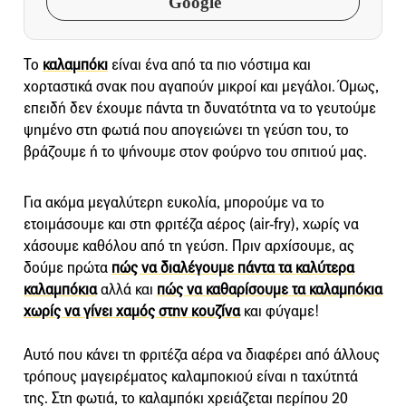
Google
Το
καλαμπόκι
είναι ένα από τα πιο νόστιμα και
χορταστικά σνακ που αγαπούν μικροί και μεγάλοι. Όμως,
επειδή δεν έχουμε πάντα τη δυνατότητα να το γευτούμε
ψημένο στη φωτιά που απογειώνει τη γεύση του, το
βράζουμε ή το ψήνουμε στον φούρνο του σπιτιού μας.
Για ακόμα μεγαλύτερη ευκολία, μπορούμε να το
ετοιμάσουμε και στη φριτέζα αέρος (air-fry), χωρίς να
χάσουμε καθόλου από τη γεύση. Πριν αρχίσουμε, ας
δούμε πρώτα
πώς να διαλέγουμε πάντα τα καλύτερα
καλαμπόκια
αλλά και
πώς να καθαρίσουμε τα καλαμπόκια
χωρίς να γίνει χαμός στην κουζίνα
και φύγαμε!
Αυτό που κάνει τη φριτέζα αέρα να διαφέρει από άλλους
τρόπους μαγειρέματος καλαμποκιού είναι η ταχύτητά
της. Στη φωτιά, το καλαμπόκι χρειάζεται περίπου 20