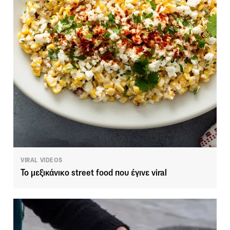
VIRAL VIDEOS
To μεξικάνικο street food που έγινε viral