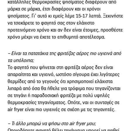
κατάλληλες θερμοκρασίες ψησίματος διαφέρουν από
μάρκα σε μάρκα, έτσι διαφέρουν και οι χρόνοι
ψησίματος. Γι’ αυτό κι εμείς λέμε 15-17 λεπτά. Ξεκινήστε
να τσεκάρετε το φαγητό σας στον ελάχιστο
προτεινόμενο χρόνο και αν δεν είναι έτοιμες, προσθέστε
χρόνο μέχρι να έχετε το επιθυμητό αποτέλεσμα.
– Είναι τα πατατάκια της φριτέζας αέρος πιο υγιεινά από
τα υπόλοιπα;
Το φαγητό που ψήνεται στη φριτέζα αέρος δεν είναι
απαραίτητα και υγιεινό, ωστόσο σίγουρα έχει λιγότερες
θερμίδες από το γεγονός ότι χρησιμοποιεί ελάχιστα
λιπαρά από όσα θα ήθελε για τρόφιμα που τηγανίζονται
σε τηγάνι ή παραδοσιακή φριτέζα με πολύ υψηλές
θερμοκρασίες τηγανίσματος. Οπότε, ναι οι συνταγές σε
air fryer είναι πιο υγιεινές σε σχέση με τις τηγανητές.
– Τι άλλο μπορώ να ψήσω στο air fryer μου;
Οποιοδήποτε φαγητό θέλει τηγάνισμα μπορεί να ψηθεί