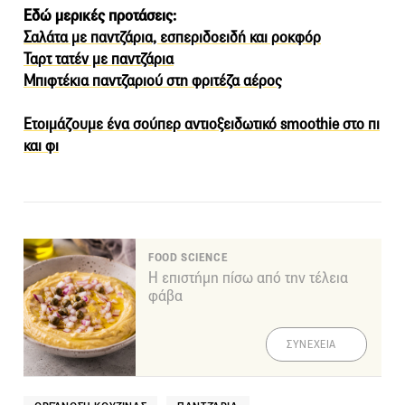
Eδώ μερικές προτάσεις:
Σαλάτα με παντζάρια, εσπεριδοειδή και ροκφόρ
Ταρτ τατέν με παντζάρια
Μπιφτέκια παντζαριού στη φριτέζα αέρος
Ετοιμάζουμε ένα σούπερ αντιοξειδωτικό smoothie στο πι
και φι
FOOD SCIENCE
Η επιστήμη πίσω από την τέλεια
φάβα
ΣΥΝΕΧΕΙΑ