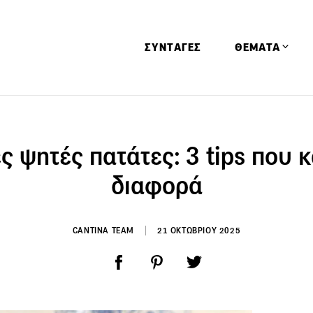
ΣΥΝΤΑΓΕΣ
ΘΕΜΑΤΑ
Απόψεις
Αφιερώματα
ες ψητές πατάτες: 3 tips που 
Ειδήσεις
διαφορά
Έρευνες
Οινοπνευματώ
CANTINA TEAM
21 ΟΚΤΩΒΡΙΟΥ 2025
Παιδί
Υγεία & Διατρ