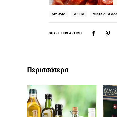
ΚΙΜΩΛΊΑ
ΛΑΔΙΆ
ΛΕΚΈΣ ΑΠΌ ΛΆΔ
SHARE THIS ARTICLE
Περισσότερα