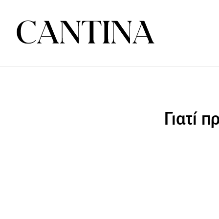
Γιατί π