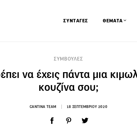
ΣΥΝΤΑΓΕΣ
ΘΕΜΑΤΑ
Απόψεις
ΣΥΜΒΟΥΛΕΣ
Αφιερώματα
ρέπει να έχεις πάντα μια κιμω
Ειδήσεις
Έρευνες
κουζίνα σου;
Οινοπνευματώ
Παιδί
CANTINA TEAM
18 ΣΕΠΤΕΜΒΡΙΟΥ 2020
Υγεία & Διατρ