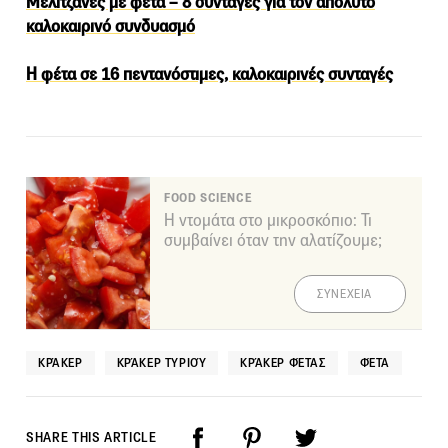
Μελιτζάνες με φέτα – 8 συνταγές για τον απόλυτο
καλοκαιρινό συνδυασμό
Η φέτα σε 16 πεντανόστιμες, καλοκαιρινές συνταγές
FOOD SCIENCE
Η ντομάτα στο μικροσκόπιο: Τι
συμβαίνει όταν την αλατίζουμε;
ΣΥΝΕΧΕΙΑ
ΚΡΆΚΕΡ
ΚΡΆΚΕΡ ΤΥΡΙΟΎ
ΚΡΆΚΕΡ ΦΈΤΑΣ
ΦΈΤΑ
SHARE THIS ARTICLE