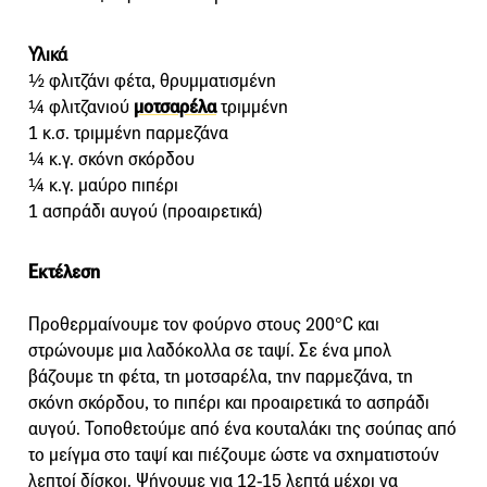
Υλικά
½ φλιτζάνι φέτα, θρυμματισμένη
¼ φλιτζανιού
μοτσαρέλα
τριμμένη
1 κ.σ. τριμμένη παρμεζάνα
¼ κ.γ. σκόνη σκόρδου
¼ κ.γ. μαύρο πιπέρι
1 ασπράδι αυγού (προαιρετικά)
Εκτέλεση
Προθερμαίνουμε τον φούρνο στους 200°C και
στρώνουμε μια λαδόκολλα σε ταψί. Σε ένα μπολ
βάζουμε τη φέτα, τη μοτσαρέλα, την παρμεζάνα, τη
σκόνη σκόρδου, το πιπέρι και προαιρετικά το ασπράδι
αυγού. Τοποθετούμε από ένα κουταλάκι της σούπας από
το μείγμα στο ταψί και πιέζουμε ώστε να σχηματιστούν
λεπτοί δίσκοι. Ψήνουμε για 12-15 λεπτά μέχρι να