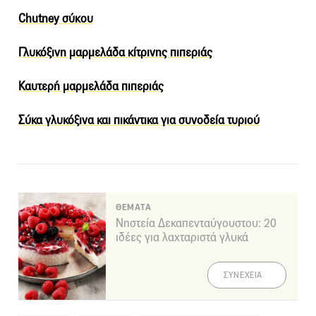
Chutney σύκου
Γλυκόξινη μαρμελάδα κίτρινης πιπεριάς
Καυτερή μαρμελάδα πιπεριάς
Σύκα γλυκόξινα και πικάντικα για συνοδεία τυριού
ΘΕΜΑΤΑ
Νηστεία Δεκαπενταύγουστου: 20
ιδέες για λαχταριστά γλυκά
ΣΥΝΕΧΕΙΑ