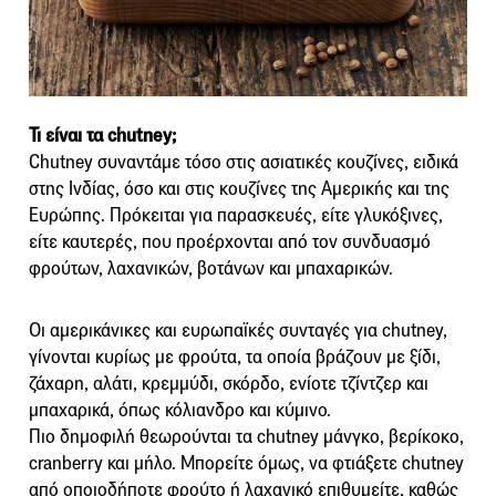
Τι είναι τα chutney;
Chutney συναντάμε τόσο στις ασιατικές κουζίνες, ειδικά
στης Ινδίας, όσο και στις κουζίνες της Αμερικής και της
Ευρώπης. Πρόκειται για παρασκευές, είτε γλυκόξινες,
είτε καυτερές, που προέρχονται από τον συνδυασμό
φρούτων, λαχανικών, βοτάνων και μπαχαρικών.
Οι αμερικάνικες και ευρωπαϊκές συνταγές για chutney,
γίνονται κυρίως με φρούτα, τα οποία βράζουν με ξίδι,
ζάχαρη, αλάτι, κρεμμύδι, σκόρδο, ενίοτε τζίντζερ και
μπαχαρικά, όπως κόλιανδρο και κύμινο.
Πιο δημοφιλή θεωρούνται τα chutney μάνγκο, βερίκοκο,
cranberry και μήλο. Μπορείτε όμως, να φτιάξετε chutney
από οποιοδήποτε φρούτο ή λαχανικό επιθυμείτε, καθώς