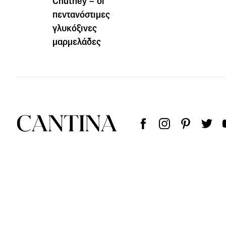
Chutney – οι
πεντανόστιμες
γλυκόξινες
μαρμελάδες