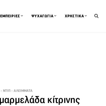
ΕΜΠΕΙΡΙΕΣ
ΨΥΧΑΓΩΓΙΑ
ΧΡΗΣΤΙΚΑ
Εκδηλώσεις
CineFood
Θερμιδομετρητής
Εστιατόρια
Lifestyle
Λεξικό Κουζίνας
ΣΥΝΤΑΓΕΣ
ΑΡΘΡΑ
Μαγαζιά
Viral Videos
Συμβουλές
Πρόσωπα
Βιβλία
Τα Φρέσκα Του Μήνα
δη
Προϊόντα
Διαγωνισμοί
Τεχνικές
Ταξίδια
Κουίζ
οφή
 - ΝΤΙΠ - ΑΛΕΙΜΜΑΤΑ
 μαρμελάδα κίτρινης