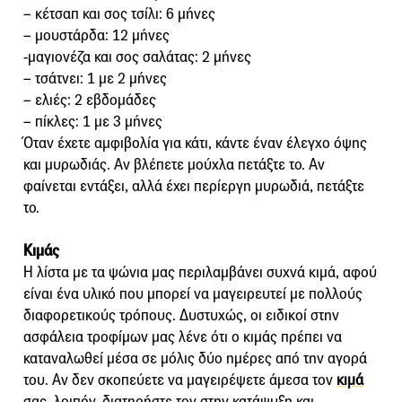
– κέτσαπ και σος τσίλι: 6 μήνες
– μουστάρδα: 12 μήνες
-μαγιονέζα και σος σαλάτας: 2 μήνες
– τσάτνει: 1 με 2 μήνες
– ελιές: 2 εβδομάδες
– πίκλες: 1 με 3 μήνες
Όταν έχετε αμφιβολία για κάτι, κάντε έναν έλεγχο όψης
και μυρωδιάς. Αν βλέπετε μούχλα πετάξτε το. Αν
φαίνεται εντάξει, αλλά έχει περίεργη μυρωδιά, πετάξτε
το.
Κιμάς
Η λίστα με τα ψώνια μας περιλαμβάνει συχνά κιμά, αφού
είναι ένα υλικό που μπορεί να μαγειρευτεί με πολλούς
διαφορετικούς τρόπους. Δυστυχώς, οι ειδικοί στην
ασφάλεια τροφίμων μας λένε ότι ο κιμάς πρέπει να
καταναλωθεί μέσα σε μόλις δύο ημέρες από την αγορά
του. Αν δεν σκοπεύετε να μαγειρέψετε άμεσα τον
κιμά
σας, λοιπόν, διατηρήστε τον στην κατάψυξη και