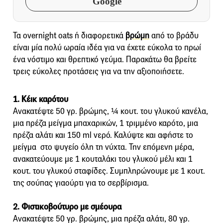
Google
Τα οvernight oats ή διαφορετικά
βρώμη
από το βράδυ
είναι μία πολύ ωραία ιδέα για να έχετε εύκολα το πρωί
ένα νόστιμο και θρεπτικό γεύμα. Παρακάτω θα βρείτε
τρεις εύκολες προτάσεις για να την αξιοποιήσετε.
1. Κέικ καρότου
Ανακατέψτε 50 γρ. βρώμης, ¼ κουτ. του γλυκού κανέλα,
μια πρέζα μείγμα μπαχαρικών, 1 τριμμένο καρότο, μια
πρέζα αλάτι και 150 ml νερό. Καλύψτε και αφήστε το
μείγμα στο ψυγείο όλη τη νύχτα. Την επόμενη μέρα,
ανακατεύουμε με 1 κουταλάκι του γλυκού μέλι και 1
κουτ. του γλυκού σταφίδες. Συμπληρώνουμε με 1 κουτ.
της σούπας γιαούρτι για το σερβίρισμα.
2. Φιστικοβούτυρο με σμέουρα
Ανακατέψτε 50 γρ. βρώμης, μια πρέζα αλάτι, 80 γρ.