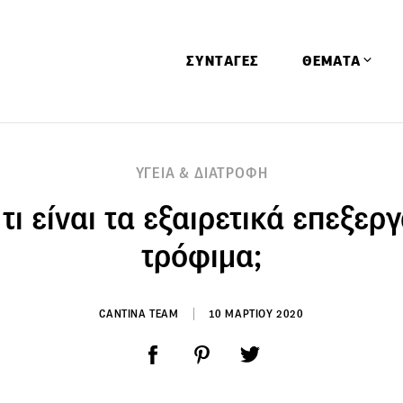
ΣΥΝΤΑΓΕΣ
ΘΕΜΑΤΑ
Απόψεις
ΥΓΕΙΑ & ΔΙΑΤΡΟΦΗ
Αφιερώματα
τι είναι τα εξαιρετικά επεξε
Ειδήσεις
Έρευνες
τρόφιμα;
Οινοπνευματώ
Παιδί
CANTINA TEAM
10 ΜΑΡΤΙΟΥ 2020
Υγεία & Διατρ