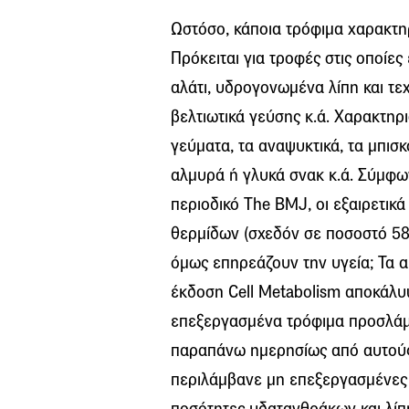
Ωστόσο, κάποια τρόφιμα χαρακτη
Πρόκειται για τροφές στις οποίε
αλάτι, υδρογονωμένα λίπη και τε
βελτιωτικά γεύσης κ.ά. Χαρακτηρ
γεύματα, τα αναψυκτικά, τα μπισκ
αλμυρά ή γλυκά σνακ κ.ά. Σύμφω
περιοδικό The BMJ, οι εξαιρετικ
θερμίδων (σχεδόν σε ποσοστό 58
όμως επηρεάζουν την υγεία; Τα
έκδοση Cell Metabolism αποκάλυ
επεξεργασμένα τρόφιμα προσλάμ
παραπάνω ημερησίως από αυτούς
περιλάμβανε μη επεξεργασμένες
ποσότητες υδατανθράκων και λίπ