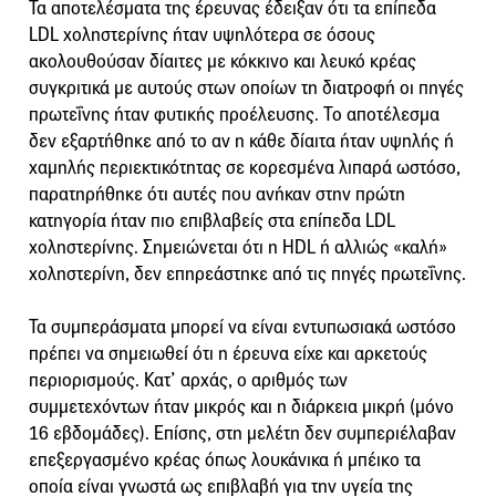
Τα αποτελέσματα της έρευνας έδειξαν ότι τα επίπεδα
LDL χοληστερίνης ήταν υψηλότερα σε όσους
ακολουθούσαν δίαιτες με κόκκινο και λευκό κρέας
συγκριτικά με αυτούς στων οποίων τη διατροφή οι πηγές
πρωτεΐνης ήταν φυτικής προέλευσης. Το αποτέλεσμα
δεν εξαρτήθηκε από το αν η κάθε δίαιτα ήταν υψηλής ή
χαμηλής περιεκτικότητας σε κορεσμένα λιπαρά ωστόσο,
παρατηρήθηκε ότι αυτές που ανήκαν στην πρώτη
κατηγορία ήταν πιο επιβλαβείς στα επίπεδα LDL
χοληστερίνης. Σημειώνεται ότι η HDL ή αλλιώς «καλή»
χοληστερίνη, δεν επηρεάστηκε από τις πηγές πρωτεΐνης.
Τα συμπεράσματα μπορεί να είναι εντυπωσιακά ωστόσο
πρέπει να σημειωθεί ότι η έρευνα είχε και αρκετούς
περιορισμούς. Κατ’ αρχάς, ο αριθμός των
συμμετεχόντων ήταν μικρός και η διάρκεια μικρή (μόνο
16 εβδομάδες). Επίσης, στη μελέτη δεν συμπεριέλαβαν
επεξεργασμένο κρέας όπως λουκάνικα ή μπέικο τα
οποία είναι γνωστά ως επιβλαβή για την υγεία της