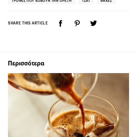
ΤΡΟΦΈΣ ΠΟΥ ΚΌΒΟΥΝ ΤΗΝ ΌΡΕΞΗ
ΤΣΆΙ
ΦΑΚΈΣ
SHARE THIS ARTICLE
Περισσότερα