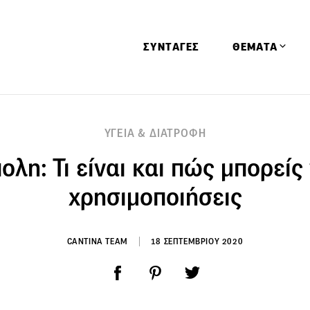
ΣΥΝΤΑΓΕΣ
ΘΕΜΑΤΑ
Απόψεις
ΥΓΕΙΑ & ΔΙΑΤΡΟΦΗ
Αφιερώματα
λη: Τι είναι και πώς μπορείς
Ειδήσεις
Έρευνες
χρησιμοποιήσεις
Οινοπνευματώ
Παιδί
CANTINA TEAM
18 ΣΕΠΤΕΜΒΡΙΟΥ 2020
Υγεία & Διατρ