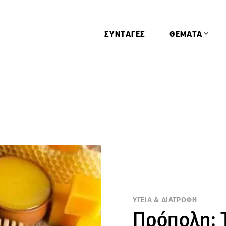
ΣΥΝΤΑΓΕΣ
ΘΕΜΑΤΑ
Απόψεις
Αφιερώματα
Ειδήσεις
Έρευνες
Οινοπνευματώ
Παιδί
Υγεία & Διατρ
ΥΓΕΙΑ & ΔΙΑΤΡΟΦΗ
Πρόπολη: Τ