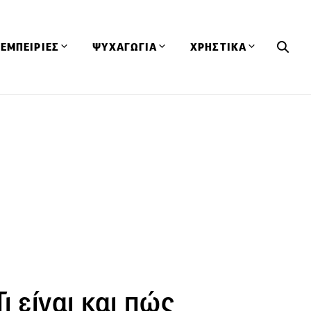
ΕΜΠΕΙΡΙΕΣ
ΨΥΧΑΓΩΓΙΑ
ΧΡΗΣΤΙΚΑ
Εκδηλώσεις
CineFood
Θερμιδομετρητής
Εστιατόρια
Lifestyle
Λεξικό Κουζίνας
ΣΥΝΤΑΓΕΣ
ΑΡΘΡΑ
Μαγαζιά
Viral Videos
Συμβουλές
Πρόσωπα
Βιβλία
Τα Φρέσκα Του Μήνα
δη
Προϊόντα
Διαγωνισμοί
Τεχνικές
Ταξίδια
Κουίζ
οφή
ι είναι και πώς