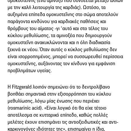
ομοκυστεΐνης (ένα αμινοξύ που συνδέεται μεταξύ άλλων
με την καλή λειτουργία της καρδιάς). Ωστόσο, τα
αυξημένα επίπεδα ομοκυστεΐνης στο σώμα αποτελούν
παράγοντα κινδύνου για καρδιακές παθήσεις και
θρόμβους του αίματος -γι ‘αυτό και στο τέλος του
κύκλου μεθυλίωσης, τα αμινοξέα που δημιουργούν
ομοκυστεΐνη ανακυκλώνονται και η όλη διαδικασία
ξεκινά εκ νέου. Όταν αυτός ο κύκλος μεθυλίωσης δεν
είναι ισορροπημένος, μπορεί να συσσωρευθεί περίσσεια
ομοκυστεΐνης, αυξάνοντας τον κίνδυνο για εμφάνιση
προβλημάτων υγείας.
Η Fitzgerald λοιπόν σημειώνει ότι το δεντρολίβανο
βοηθάει σημαντικά στην εξισορρόπηση του κύκλου
μεθυλίωσης, λόγω μίας ένωσης που περιέχει
(rosmarinic acid). «Είναι λογικό ότι θα είχε τέτοιο
αποτέλεσμα σε κυτταρικό επίπεδο, καθώς πολλές
μελέτες έχουν επισημάνει τις αντιοξειδωτικές και αντι-
καρκινογόνες ιδιότητες της», επισημαίνει η ίδια,