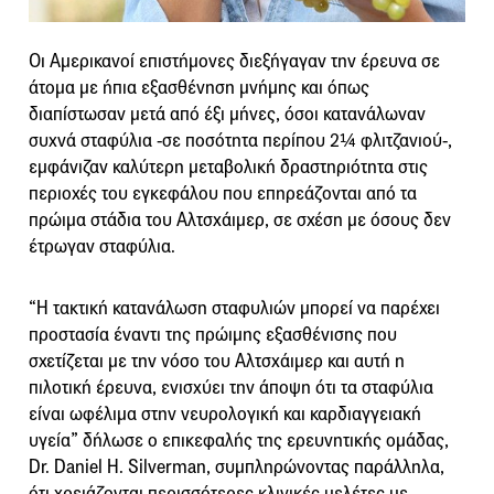
Οι Αμερικανοί επιστήμονες διεξήγαγαν την έρευνα σε
άτομα με ήπια εξασθένηση μνήμης και όπως
διαπίστωσαν μετά από έξι μήνες, όσοι κατανάλωναν
συχνά σταφύλια -σε ποσότητα περίπου 2¼ φλιτζανιού-,
εμφάνιζαν καλύτερη μεταβολική δραστηριότητα στις
περιοχές του εγκεφάλου που επηρεάζονται από τα
πρώιμα στάδια του Αλτσχάιμερ, σε σχέση με όσους δεν
έτρωγαν σταφύλια.
“Η τακτική κατανάλωση σταφυλιών μπορεί να παρέχει
προστασία έναντι της πρώιμης εξασθένισης που
σχετίζεται με την νόσο του Αλτσχάιμερ και αυτή η
πιλοτική έρευνα, ενισχύει την άποψη ότι τα σταφύλια
είναι ωφέλιμα στην νευρολογική και καρδιαγγειακή
υγεία” δήλωσε ο επικεφαλής της ερευνητικής ομάδας,
Dr. Daniel H. Silverman, συμπληρώνοντας παράλληλα,
ότι χρειάζονται περισσότερες κλινικές μελέτες με