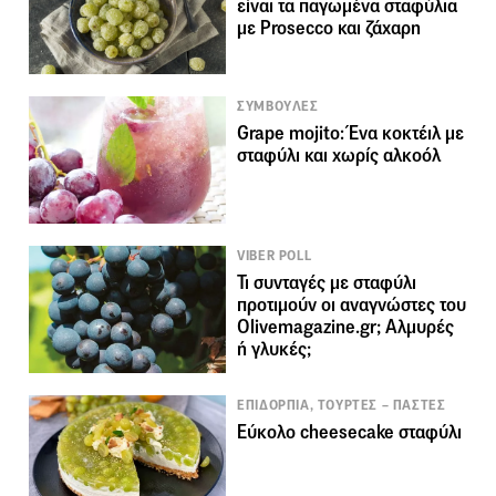
είναι τα παγωμένα σταφύλια
με Prosecco και ζάχαρη
ΣΥΜΒΟΥΛΕΣ
Grape mojito: Ένα κοκτέιλ με
σταφύλι και χωρίς αλκοόλ
VIBER POLL
Τι συνταγές με σταφύλι
προτιμούν οι αναγνώστες του
Olivemagazine.gr; Aλμυρές
ή γλυκές;
ΕΠΙΔΟΡΠΙΑ, ΤΟΥΡΤΕΣ – ΠΑΣΤΕΣ
Εύκολο cheesecake σταφύλι