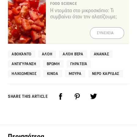
FOOD SCIENCE
Η ντομάτα στο μικροσκόπιο: Τι
συμβαίνει όταν την αλατίζουμε;
ΣΥΝΕΧΕΙΑ
ΑΒΟΚΆΝΤΟ
ΑΛΌΗ
ΑΛΌΗ ΒΈΡΑ
ΑΝΑΝΆΣ
ΑΝΤΙΓΎΡΑΝΣΗ
ΒΡΏΜΗ
ΓΗΡΑΤΕΙΆ
ΗΛΙΚΙΩΜΈΝΟΣ
ΚΙΝΌΑ
ΜΟΎΡΑ
ΝΕΡΌ ΚΑΡΎΔΑΣ
SHARE THIS ARTICLE
Περισσότερα